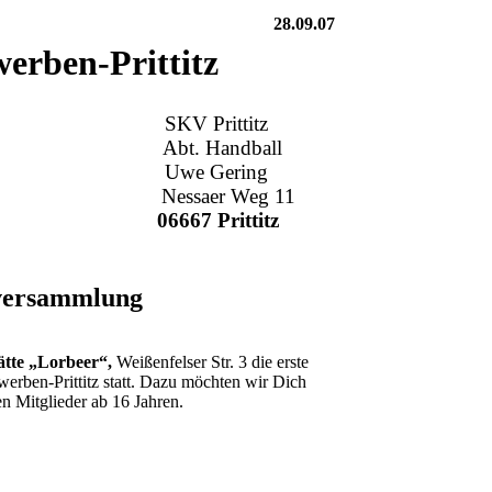
28.09.07
erben-Prittitz
896 e.V. SKV Prittitz
t. Handball
 Uwe Gering
saer Weg 11
06667 Prittitz
rversammlung
ätte „Lorbeer“,
Weißenfelser Str. 3 die erste
erben-Prittitz statt. Dazu möchten wir Dich
en Mitglieder ab 16 Jahren.