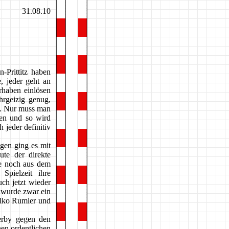
31.08.10
-Prittitz haben
, jeder geht an
rhaben einlösen
hrgeizig genug,
e. Nur muss man
ten und so wird
 jeder definitiv
gen ging es mit
ute der direkte
pe noch aus dem
Spielzeit ihre
ch jetzt wieder
 wurde zwar ein
alko Rumler und
erby gegen den
nen ordentlichen