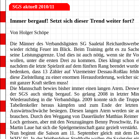
SGS
aktuell 2010/11
Immer bergauf! Setzt sich dieser Trend weiter fort?
Von Holger Schöpe
Die Männer des Verbandsligisten SG Saaletal Reichardtswerben
wieder richtig Feuer im Blick. Beim Training geht es zu Sache
seine Leistungsgrenze. Und dies ist auch nötig, wenn sie ihr Vo
wollen, unter die ersten Drei zu kommen. Dies klingt schon e
nachdem die letzte Spielzeit auf dem fünften Rang beendet wurd
bedenken, dass 13 Zähler auf Vizemeister Dessau-Roßlau fehl
diese Zielstellung zu einer enormen Herausforderung, welcher sich
mit ganzer Kraft stellen muss!
Die Mannschaft bewies bisher immer einen langen Atem. Deswe
der SGS auch stetig bergauf. So gelang 2008 in letzter Min
Wiederaufstieg in die Verbandsliga. 2009 konnte sich die Trup
Tabellenkeller heraus kämpfen und zum Ende der letzten 
Auswärtsschwäche besiegen. Diesen langen Atem werden sie au
brauchen. Durch den Weggang von Dauerläufer Matthias Reimer
Loch gerissen, aber mit den Neuzugängen Benny Proschwitz, F
Martin Laue hat sich die Spielgemeinschaft ganz gezielt verstärkt.
Nun beginnt die Saison am 11. September gleich mit dem D
WHV-91. In der Weißenfelser Stadthalle wollen die Saaletaler ei