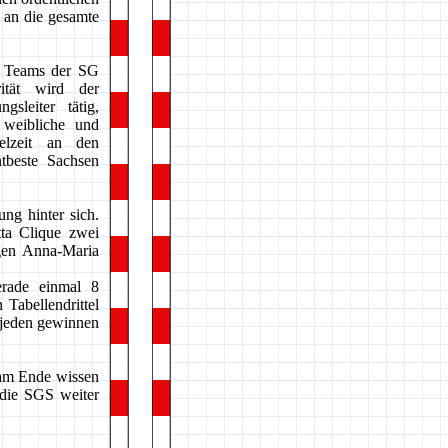
 an die gesamte
e Teams der SG
ität wird der
sleiter tätig,
 weibliche und
elzeit an den
ntbeste Sachsen
ng hinter sich.
tta Clique zwei
igen Anna-Maria
erade einmal 8
Tabellendrittel
 jeden gewinnen
 am Ende wissen
 die SGS weiter