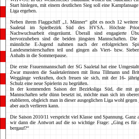
Start hinlegen, mit einem deutlichen Sieg soll eine Kampfansage
Liga ergehen.
Neben ihrem Flaggschiff „1. Männer“ gibt es noch 12 weiter
Saaletal im Spielbezirk Süd des HVSA. Höchste Prior
Nachwuchsarbeit eingeräumt. Überall sind engagierte Übung
hervorzuheben sind die beiden jüngsten Mannschaften. Die
männliche E-Jugend nahmen nach der erfolgreichen Spi
Landesmeisterschaften teil und gingen als Viert- bzw. Siebe
Anhalts in die Sommerpause.
Die erste Frauenmannschaft der SG Saaletal hat eine Umgestaltu
Zwar mussten die Saaletalerinnen mit Ilona Tillmann und Bri
Weggänge verkraften, doch freuen sie sich, mit der 16- jähr
Schulz eine neue Spielerin zu begrüßen.
In der kommenden Saison der Bezirksliga Süd, die mit g
Mannschaften sehr dünn besetzt ist, möchte man sich im oberen 
etablieren, obgleich man in dieser ausgeglichen Liga wohl gegen
aber auch verlieren kann.
Die Saison 2010/11 verspricht viel Klasse und Spannung. Ganz
wir dann die Antwort auf die so wichtige Frage: „Ging es für
bergauf?“