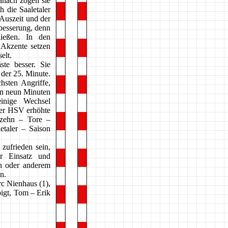
Danach zogen sie
h die Saaletaler
 Auszeit und der
besserung, denn
ießen. In den
 Akzente setzen
elt.
ste besser. Sie
 der 25. Minute.
sten Angriffe,
en neun Minuten
inige Wechsel
der HSV erhöhte
 zehn – Tore –
etaler – Saison
zufrieden sein,
hr Einsatz und
n oder anderem
n.
c Nienhaus (1),
oigt, Tom – Erik