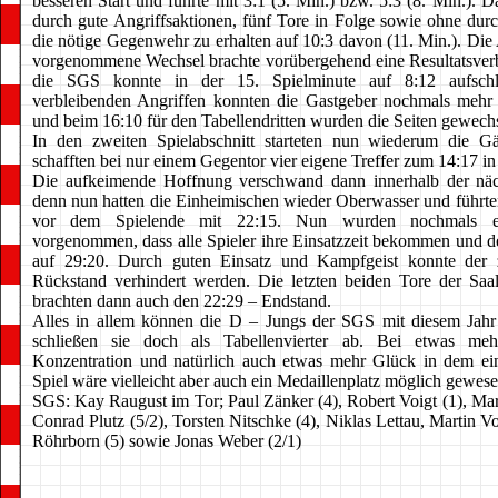
besseren Start und führte mit 3:1 (5. Min.) bzw. 5:3 (8. Min.). 
durch gute Angriffsaktionen, fünf Tore in Folge sowie ohne durc
die nötige Gegenwehr zu erhalten auf 10:3 davon (11. Min.). Die
vorgenommene Wechsel brachte vorübergehend eine Resultatsver
die SGS konnte in der 15. Spielminute auf 8:12 aufschl
verbleibenden Angriffen konnten die Gastgeber nochmals mehr
und beim 16:10 für den Tabellendritten wurden die Seiten gewechs
In den zweiten Spielabschnitt starteten nun wiederum die Gä
schafften bei nur einem Gegentor vier eigene Treffer zum 14:17 in
Die aufkeimende Hoffnung verschwand dann innerhalb der näch
denn nun hatten die Einheimischen wieder Oberwasser und führt
vor dem Spielende mit 22:15. Nun wurden nochmals e
vorgenommen, dass alle Spieler ihre Einsatzzeit bekommen und 
auf 29:20. Durch guten Einsatz und Kampfgeist konnte der
Rückstand verhindert werden. Die letzten beiden Tore der Saal
brachten dann auch den 22:29 – Endstand.
Alles in allem können die D – Jungs der SGS mit diesem Jahr 
schließen sie doch als Tabellenvierter ab. Bei etwas me
Konzentration und natürlich auch etwas mehr Glück in dem ei
Spiel wäre vielleicht aber auch ein Medaillenplatz möglich gewese
SGS: Kay Raugust im Tor; Paul Zänker (4), Robert Voigt (1), Mar
Conrad Plutz (5/2), Torsten Nitschke (4), Niklas Lettau, Martin V
Röhrborn (5) sowie Jonas Weber (2/1)