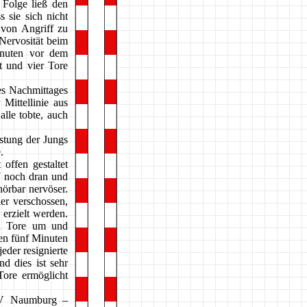
 Folge ließ den
 sie sich nicht
 von Angriff zu
 Nervosität beim
nuten vor dem
t und vier Tore
es Nachmittages
Mittellinie aus
lle tobte, auch
istung der Jungs
.
offen gestaltet
7 noch dran und
hörbar nervöser.
er verschossen,
erzielt werden.
in Tore um und
ten fünf Minuten
eder resignierte
d dies ist sehr
ore ermöglicht
HSV Naumburg –