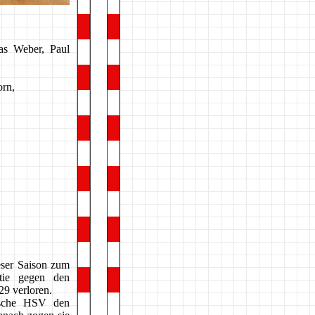
nas Weber, Paul
orn,
eser Saison zum
tie gegen den
9 verloren.
mische HSV den