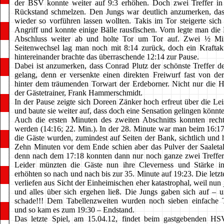
der BSV konnte weiter auf 9:3 erhöhen. Doch zwei Treffer in
Rückstand schmelzen. Den Jungs war deutlich anzumerken, dass
wieder so vorführen lassen wollten. Takis im Tor steigerte sich
Angriff und konnte einige Bälle rausfischen. Vorn legte man die
Abschluss weiter ab und holte Tor um Tor auf. Zwei ½ Mi
Seitenwechsel lag man noch mit 8:14 zurück, doch ein Kraftak
hintereinander brachte das überraschende 12:14 zur Pause.
Dabei ist anzumerken, dass Conrad Plutz der schönste Treffer d
gelang, denn er versenkte einen direkten Freiwurf fast von der 
hinter dem träumenden Torwart der Erdeborner. Nicht nur die Ha
der Gästetrainer, Frank Hammerschmidt.
In der Pause zeigte sich Doreen Zänker hoch erfreut über die Le
und baute sie weiter auf, dass doch eine Sensation gelingen könnte
Auch die ersten Minuten des zweiten Abschnitts konnten recht 
werden (14:16; 22. Min.). In der 28. Minute war man beim 16:1
die Gäste wurden, zumindest auf Seiten der Bank, sichtlich und 
Zehn Minuten vor dem Ende schien aber das Pulver der Saaletal
denn nach dem 17:18 konnten dann nur noch ganze zwei Treffer 
Leider münzten die Gäste nun ihre Cleverness und Stärke 
erhöhten so nach und nach bis zur 35. Minute auf 19:23. Die letz
verliefen aus Sicht der Einheimischen eher katastrophal, weil nun j
und alles über sich ergehen ließ. Die Jungs gaben sich auf – un
schade!!! Dem Tabellenzweiten wurden noch sieben einfache T
und so kam es zum 19:30 – Endstand.
Das letzte Spiel, am 15.04.12, findet beim gastgebenden 