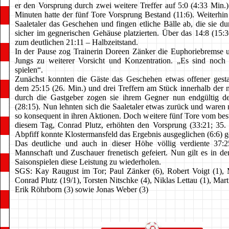
er den Vorsprung durch zwei weitere Treffer auf 5:0 (4:33 Min.
Minuten hatte der fünf Tore Vorsprung Bestand (11:6). Weiterhin
Saaletaler das Geschehen und fingen etliche Bälle ab, die sie d
sicher im gegnerischen Gehäuse platzierten. Über das 14:8 (15:
zum deutlichen 21:11 – Halbzeitstand.
In der Pause zog Trainerin Doreen Zänker die Euphoriebremse 
Jungs zu weiterer Vorsicht und Konzentration. „Es sind noch
spielen“.
Zunächst konnten die Gäste das Geschehen etwas offener gesta
dem 25:15 (26. Min.) und drei Treffern am Stück innerhalb der 
durch die Gastgeber zogen sie ihrem Gegner nun endgültig de
(28:15). Nun lehnten sich die Saaletaler etwas zurück und waren
so konsequent in ihren Aktionen. Doch weitere fünf Tore vom bes
diesem Tag, Conrad Plutz, erhöhten den Vorsprung (33:21; 35.
Abpfiff konnte Klostermansfeld das Ergebnis ausgeglichen (6:6) ge
Das deutliche und auch in dieser Höhe völlig verdiente 37:
Mannschaft und Zuschauer frenetisch gefeiert. Nun gilt es in de
Saisonspielen diese Leistung zu wiederholen.
SGS: Kay Raugust im Tor; Paul Zänker (6), Robert Voigt (1),
Conrad Plutz (19/1), Torsten Nitschke (4), Niklas Lettau (1), Mar
Erik Röhrborn (3) sowie Jonas Weber (3)