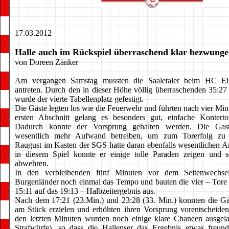
17.03.2012
Halle auch im Rückspiel überraschend klar bezwung
von Doreen Zänker
Am vergangen Samstag mussten die Saaletaler beim HC Ein
antreten. Durch den in dieser Höhe völlig überraschenden 35:27
wurde der vierte Tabellenplatz gefestigt.
Die Gäste legten los wie die Feuerwehr und führten nach vier Min
ersten Abschnitt gelang es besonders gut, einfache Konterto
Dadurch konnte der Vorsprung gehalten werden. Die Gast
wesentlich mehr Aufwand betreiben, um zum Torerfolg z
Raugust im Kasten der SGS hatte daran ebenfalls wesentlichen An
in diesem Spiel konnte er einige tolle Paraden zeigen und s
abwehren.
In den verbleibenden fünf Minuten vor dem Seitenwechsel
Burgenländer noch einmal das Tempo und bauten die vier – Tor
15:11 auf das 19:13 – Halbzeitergebnis aus.
Nach dem 17:21 (23.Min.) und 23:28 (33. Min.) konnten die Gäs
am Stück erzielen und erhöhten ihren Vorsprung vorentscheiden
den letzten Minuten wurden noch einige klare Chancen ausgela
Strafwürfe), so dass die Hallenser das Ergebnis etwas freundl