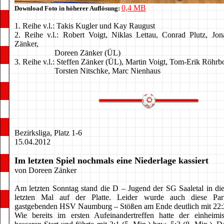
0,4 MB
Download Foto in höherer Auflösung:
1. Reihe v.l.: Takis Kugler und Kay Raugust
2. Reihe v.l.: Robert Voigt, Niklas Lettau, Conrad Plutz, Jo
Zänker,
Doreen Zänker (ÜL)
3. Reihe v.l.: Steffen Zänker (ÜL), Martin Voigt, Tom-Erik Röhrb
Torsten Nitschke, Marc Nienhaus
Bezirksliga, Platz 1-6
15.04.2012
Im letzten Spiel nochmals eine Niederlage kassiert
von Doreen Zänker
Am letzten Sonntag stand die D – Jugend der SG Saaletal in di
letzten Mal auf der Platte. Leider wurde auch diese Par
gastgebenden HSV Naumburg – Stößen am Ende deutlich mit 22:2
Wie bereits im ersten Aufeinandertreffen hatte der einhei