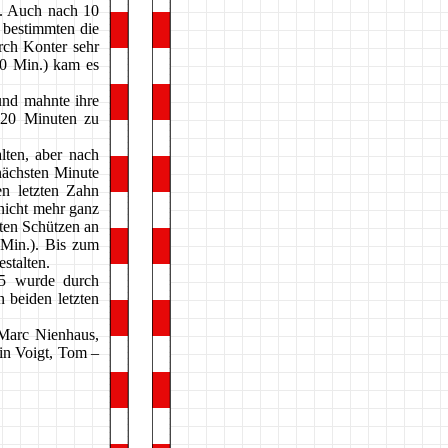
). Auch nach 10
 bestimmten die
urch Konter sehr
30 Min.) kam es
und mahnte ihre
 20 Minuten zu
lten, aber nach
nächsten Minute
n letzten Zahn
 nicht mehr ganz
ten Schützen an
 Min.). Bis zum
stalten.
25 wurde durch
n beiden letzten
 Marc Nienhaus,
tin Voigt, Tom –