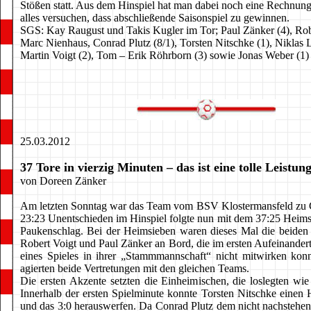
Stößen statt. Aus dem Hinspiel hat man dabei noch eine Rechnung
alles versuchen, dass abschließende Saisonspiel zu gewinnen.
SGS: Kay Raugust und Takis Kugler im Tor; Paul Zänker (4), Rob
Marc Nienhaus, Conrad Plutz (8/1), Torsten Nitschke (1), Niklas L
Martin Voigt (2), Tom – Erik Röhrborn (3) sowie Jonas Weber (1)
25.03.2012
37 Tore in vierzig Minuten – das ist eine tolle Leistun
von Doreen Zänker
Am letzten Sonntag war das Team vom BSV Klostermansfeld zu 
23:23 Unentschieden im Hinspiel folgte nun mit dem 37:25 Heimsi
Paukenschlag. Bei der Heimsieben waren dieses Mal die beiden
Robert Voigt und Paul Zänker an Bord, die im ersten Aufeinander
eines Spieles in ihrer „Stammmannschaft“ nicht mitwirken kon
agierten beide Vertretungen mit den gleichen Teams.
Die ersten Akzente setzten die Einheimischen, die loslegten wie
Innerhalb der ersten Spielminute konnte Torsten Nitschke einen H
und das 3:0 herauswerfen. Da Conrad Plutz dem nicht nachstehen 