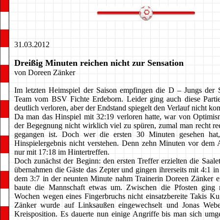
31.03.2012
Dreißig Minuten reichen nicht zur Sensation
von Doreen Zänker
Im letzten Heimspiel der Saison empfingen die D – Jungs der 
Team vom BSV Fichte Erdeborn. Leider ging auch diese Parti
deutlich verloren, aber der Endstand spiegelt den Verlauf nicht kom
Da man das Hinspiel mit 32:19 verloren hatte, war von Optimi
der Begegnung nicht wirklich viel zu spüren, zumal man recht re
gegangen ist. Doch wer die ersten 30 Minuten gesehen hat,
Hinspielergebnis nicht verstehen. Denn zehn Minuten vor dem 
nur mit 17:18 im Hintertreffen.
Doch zunächst der Beginn: den ersten Treffer erzielten die Saale
übernahmen die Gäste das Zepter und gingen ihrerseits mit 4:1 i
dem 3:7 in der neunten Minute nahm Trainerin Doreen Zänker e
baute die Mannschaft etwas um. Zwischen die Pfosten ging 
Wochen wegen eines Fingerbruchs nicht einsatzbereite Takis Ku
Zänker wurde auf Linksaußen eingewechselt und Jonas Webe
Kreisposition. Es dauerte nun einige Angriffe bis man sich umge