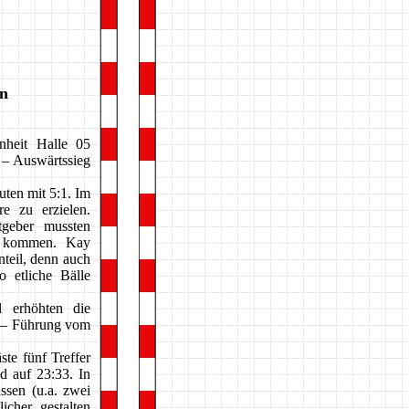
en
heit Halle 05
 – Auswärtssieg
uten mit 5:1. Im
re zu erzielen.
geber mussten
u kommen. Kay
teil, denn auch
o etliche Bälle
 erhöhten die
e – Führung vom
te fünf Treffer
d auf 23:33. In
ssen (u.a. zwei
icher gestalten