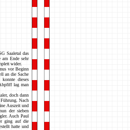
SG Saaletal das
e am Ende sehr
plett wider.
smus vor Beginn
ell an die Sache
 konnte dieses
Abpfiff lag man
taler, doch dann
n Führung. Nach
ine Auszeit und
nun der sieben
gler. Auch Paul
r ging auf die
stellt hatte und