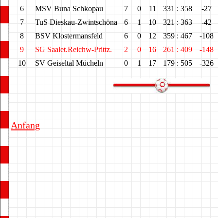
6
MSV Buna Schkopau
7
0
11
331 : 358
-27
7
TuS Dieskau-Zwintschöna
6
1
10
321 : 363
-42
8
BSV Klostermansfeld
6
0
12
359 : 467
-108
9
SG Saalet.Reichw-Prittz.
2
0
16
261 : 409
-148
10
SV Geiseltal Mücheln
0
1
17
179 : 505
-326
Anfang