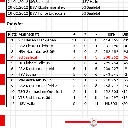
21.01.2012
SG Saaletal
USV Halle
28.01.2012
BSV Klostermansfeld
SG Saaletal
18.02.2012
BSV Fichte Erdeborn
SG Saaletal
Tabelle:
Platz
Mannschaft
+
±
-
Tore
Diff
1
SV Friesen Frankleben
11
0
0
414:165
24
2
BSV Fichte Erdeborn
10
0
1
331:190
14
3
HSV Naumburg-Stößen
9
0
2
282:189
9
4
SG Saaletal
7
1
3
288:252
3
5
HC Einheit Halle 05
7
0
4
299:254
4
6
BSV Klostermansfeld
5
1
5
236:227
9
7
TSV Leuna
5
0
6
243:241
2
8
Weißenfelser HV 91
3
1
7
240:267
-2
9
BSV Klostermansfeld 2
3
0
8
158:212
-5
10
TSG Gymnasium Querfurt
2
1
8
152:305
-15
11
VfB Bad Lauchstädt
1
2
8
161:297
-13
12
USV Halle
0
0
11
98:303
-20