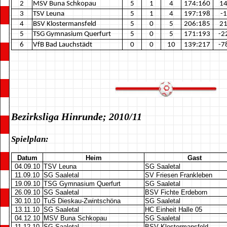
2
MSV Buna Schkopau
5
1
4
174:160
1
3
TSV Leuna
5
1
4
197:198
-1
4
BSV Klostermansfeld
5
0
5
206:185
2
5
TSG Gymnasium Querfurt
5
0
5
171:193
-2
6
VfB Bad Lauchstädt
0
0
10
139:217
-7
Bezirksliga Hinrunde; 2010/11
Spielplan:
Datum
Heim
Gast
04.09.10
TSV Leuna
SG Saaletal
11.09.10
SG Saaletal
SV Friesen Frankleben
19.09.10
TSG Gymnasium Querfurt
SG Saaletal
26.09.10
SG Saaletal
BSV Fichte Erdeborn
30.10.10
TuS Dieskau-Zwintschöna
SG Saaletal
13.11.10
SG Saaletal
HC Einheit Halle 05
04.12.10
MSV Buna Schkopau
SG Saaletal
11.12.10
SG Saaletal
BSV Klostermansfeld