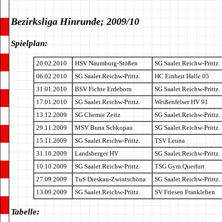
Bezirksliga Hinrunde; 2009/10
Spielplan:
20.02.2010
HSV Naumburg-Stößen
SG Saalet.Reichw-Prittz.
06.02.2010
SG Saalet.Reichw-Prittz.
HC Einheit Halle 05
31.01.2010
BSV Fichte Erdeborn
SG Saalet.Reichw-Prittz.
17.01.2010
SG Saalet.Reichw-Prittz.
Weißenfelser HV 91
13.12.2009
SG Chemie Zeitz
SG Saalet.Reichw-Prittz.
29.11.2009
MSV Buna Schkopau
SG Saalet.Reichw-Prittz.
15.11.2009
SG Saalet.Reichw-Prittz.
TSV Leuna
31.10.2009
Landsberger HV
SG Saalet.Reichw-Prittz.
10.10.2009
SG Saalet.Reichw-Prittz.
TSG Gym.Querfurt
27.09.2009
TuS Dieskau-Zwintschöna
SG Saalet.Reichw-Prittz.
13.09.2009
SG Saalet.Reichw-Prittz.
SV Friesen Frankleben
Tabelle: