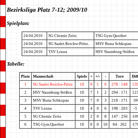
Bezirksliga Platz 7-12; 2009/10
Spielplan:
24.04.2010
SG Chemie Zeitz
TSG Gym.Querfurt
24.04.2010
SG Saalet.Reichw-Prittz.
MSV Buna Schkopau
24.04.2010
TSV Leuna
HSV Naumburg-Stößen
Tabelle:
Platz
Mannschaft
Spiele
+
+/-
-
Tore
Diff
1
SG Saalet.Reichw-Prittz.
10
9
1
0
278 : 148
13
2
HSV Naumburg-Stößen
10
7
1
2
294 : 171
12
3
MSV Buna Schkopau
10
7
0
3
210 : 171
39
4
TSV Leuna
10
4
0
6
198 : 203
-5
5
SG Chemie Zeitz
10
2
0
8
147 : 256
-10
6
TSG Gym.Querfurt
10
0
0
10
84 : 262
-17