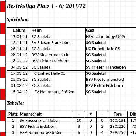
Bezirksliga Platz 1 - 6; 2011/12
Spielplan:
Datum
Heim
Gast
17.09.11
SG Saaletal
HSV Naumburg-Stößen
12.11.11
SV Friesen Frankleben
SG Saaletal
26.11.11
SG Saaletal
HC Einheit Halle 05
28.01.12
BSV Klostermansfeld
SG Saaletal
18.02.12
BSV Fichte Erdeborn
SG Saaletal
04.03.12
SG Saaletal
SV Friesen Frankleben
17.03.12
HC Einheit Halle 05
SG Saaletal
25.03.12
SG Saaletal
BSV Klostermansfeld
31.03.12
SG Saaletal
BSV Fichte Erdeborn
15.04.12
HSV Naumburg-Stößen
SG Saaletal
Tabelle:
Platz
Mannschaft
+
±
-
Tore
Diff
1
SV Friesen Frankleben
10
0
0
360:181
17
2
BSV Fichte Erdeborn
8
0
2
290:220
7
3
HSV Naumburg-Stößen
6
0
4
239:256
-1