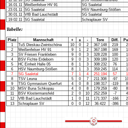
16.01.11
Weißenfelser HV 91
SG Saaletal
23.01.11
SG Saaletal
HSV Naumburg-Stößen
30.01.11
VfB Bad Lauchstädt
SG Saaletal
19.02.11
SG Saaletal
Schraplauer SV
Tabelle:
Platz
Mannschaft
+
±
-
Tore
Diff.
Pu
1
TuS Dieskau-Zwintschöna
10
0
2
367:148
219
2
2
Weißenfelser HV 91
9
1
2
367:198
169
1
3
SV Friesen Frankleben
9
0
3
328:228
100
1
4
BSV Fichte Erdeborn
9
0
3
309:189
120
1
5
HC Einheit Halle 05
8
1
3
308:232
76
1
6
HSV Naumburg-Stößen
8
1
3
359:245
114
1
7
SG Saaletal
7
1
4
251:194
57
1
8
TSV Leuna
5
0
7
211:308
-97
1
9
TSG Gymnasium Querfurt
4
0
8
198:317
-119
8
10
MSV Buna Schkopau
4
0
8
179:259
-80
8
11
BSV Klostermansfeld
2
0
10
252:259
-7
4
12
VfB Bad Lauchstädt
1
0
11
171:337
-166
2
13
Schraplauer SV
0
0
12
36:422
-386
0