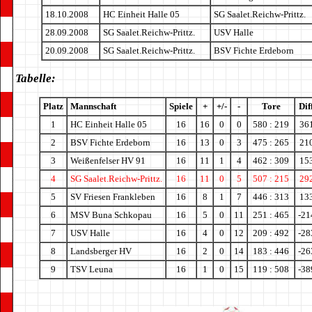
18.10.2008
HC Einheit Halle 05
SG Saalet.Reichw-Prittz.
28.09.2008
SG Saalet.Reichw-Prittz.
USV Halle
20.09.2008
SG Saalet.Reichw-Prittz.
BSV Fichte Erdeborn
Tabelle:
Platz
Mannschaft
Spiele
+
+/-
-
Tore
Diff
1
HC Einheit Halle 05
16
16
0
0
580 : 219
36
2
BSV Fichte Erdeborn
16
13
0
3
475 : 265
21
3
Weißenfelser HV 91
16
11
1
4
462 : 309
15
4
SG Saalet.Reichw-Prittz.
16
11
0
5
507 : 215
29
5
SV Friesen Frankleben
16
8
1
7
446 : 313
13
6
MSV Buna Schkopau
16
5
0
11
251 : 465
-21
7
USV Halle
16
4
0
12
209 : 492
-28
8
Landsberger HV
16
2
0
14
183 : 446
-26
9
TSV Leuna
16
1
0
15
119 : 508
-38