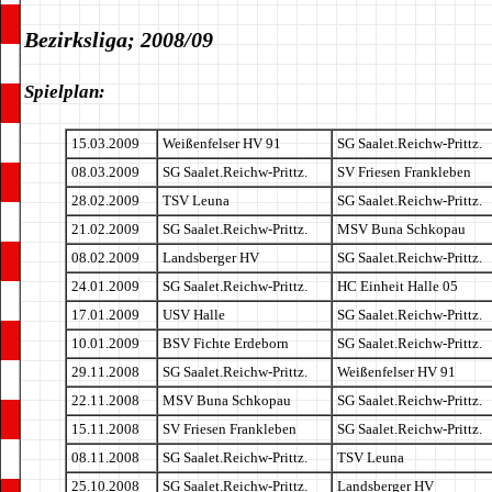
Bezirksliga; 2008/09
Spielplan:
15.03.2009
Weißenfelser HV 91
SG Saalet.Reichw-Prittz.
08.03.2009
SG Saalet.Reichw-Prittz.
SV Friesen Frankleben
28.02.2009
TSV Leuna
SG Saalet.Reichw-Prittz.
21.02.2009
SG Saalet.Reichw-Prittz.
MSV Buna Schkopau
08.02.2009
Landsberger HV
SG Saalet.Reichw-Prittz.
24.01.2009
SG Saalet.Reichw-Prittz.
HC Einheit Halle 05
17.01.2009
USV Halle
SG Saalet.Reichw-Prittz.
10.01.2009
BSV Fichte Erdeborn
SG Saalet.Reichw-Prittz.
29.11.2008
SG Saalet.Reichw-Prittz.
Weißenfelser HV 91
22.11.2008
MSV Buna Schkopau
SG Saalet.Reichw-Prittz.
15.11.2008
SV Friesen Frankleben
SG Saalet.Reichw-Prittz.
08.11.2008
SG Saalet.Reichw-Prittz.
TSV Leuna
25.10.2008
SG Saalet.Reichw-Prittz.
Landsberger HV