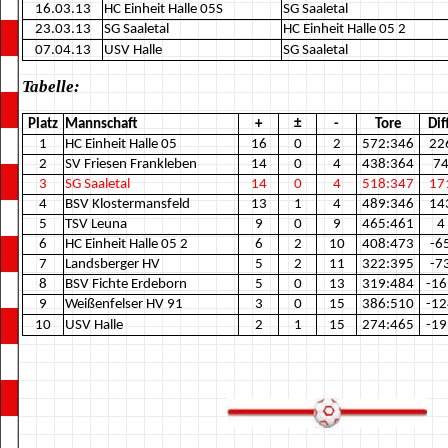
16.03.13
HC Einheit Halle 05S
SG Saaletal
23.03.13
SG Saaletal
HC Einheit Halle 05 2
07.04.13
USV Halle
SG Saaletal
Tabelle:
Platz
Mannschaft
+
±
-
Tore
Diff
1
HC Einheit Halle 05
16
0
2
572:346
22
2
SV Friesen Frankleben
14
0
4
438:364
7
3
SG Saaletal
14
0
4
518:347
17
4
BSV Klostermansfeld
13
1
4
489:346
14
5
TSV Leuna
9
0
9
465:461
4
6
HC Einheit Halle 05 2
6
2
10
408:473
-6
7
Landsberger HV
5
2
11
322:395
-7
8
BSV Fichte Erdeborn
5
0
13
319:484
-16
9
Weißenfelser HV 91
3
0
15
386:510
-12
10
USV Halle
2
1
15
274:465
-19