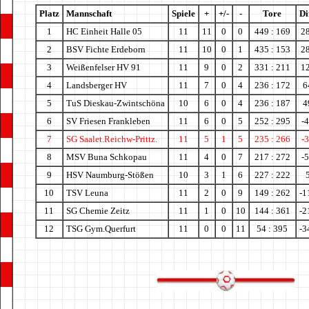
Platz
Mannschaft
Spiele
+
+/-
-
Tore
Di
1
HC Einheit Halle 05
11
11
0
0
449 : 169
2
2
BSV Fichte Erdeborn
11
10
0
1
435 : 153
2
3
Weißenfelser HV 91
11
9
0
2
331 : 211
1
4
Landsberger HV
11
7
0
4
236 : 172
6
5
TuS Dieskau-Zwintschöna
10
6
0
4
236 : 187
4
6
SV Friesen Frankleben
11
6
0
5
252 : 295
-
7
SG Saalet.Reichw-Prittz.
11
5
1
5
235 : 266
-
8
MSV Buna Schkopau
11
4
0
7
217 : 272
-
9
HSV Naumburg-Stößen
10
3
1
6
227 : 222
10
TSV Leuna
11
2
0
9
149 : 262
-1
11
SG Chemie Zeitz
11
1
0
10
144 : 361
-2
12
TSG Gym.Querfurt
11
0
0
11
54 : 395
-3