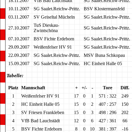
18.11.2007
VfB Bad Lauchstädt
SG Saalet.Reichw-Prittz.
10.11.2007
SG Saalet.Reichw-Prittz.
BSV Klostermansfeld
03.11.2007
SV Geiseltal Mücheln
SG Saalet.Reichw-Prittz.
TuS Dieskau-
27.10.2007
SG Saalet.Reichw-Prittz.
Zwintschöna
07.10.2007
BSV Fichte Erdeborn
SG Saalet.Reichw-Prittz.
29.09.2007
Weißenfelser HV 91
SG Saalet.Reichw-Prittz.
22.09.2007
SG Saalet.Reichw-Prittz.
MSV Buna Schkopau
15.09.2007
SG Saalet.Reichw-Prittz.
HC Einheit Halle 05
Tabelle:
Platz
Mannschaft
+
+/-
-
Tore
Diff.
1
Weißenfelser HV 91
17
0
1
571 : 322
249
2
HC Einheit Halle 05
15
0
2
407 : 257
150
3
SV Friesen Frankleben
15
0
3
498 : 296
202
4
VfB Bad Lauchstädt
12
0
6
427 : 361
66
5
BSV Fichte Erdeborn
8
0
10
381 : 397
-16