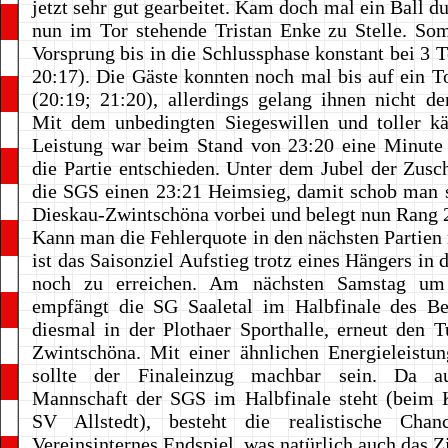
jetzt sehr gut gearbeitet. Kam doch mal ein Ball d
nun im Tor stehende Tristan Enke zu Stelle. Som
Vorsprung bis in die Schlussphase konstant bei 3 T
20:17). Die Gäste konnten noch mal bis auf ein T
(20:19; 21:20), allerdings gelang ihnen nicht de
Mit dem unbedingten Siegeswillen und toller kä
Leistung war beim Stand von 23:20 eine Minute 
die Partie entschieden. Unter dem Jubel der Zusch
die SGS einen 23:21 Heimsieg, damit schob man 
Dieskau-Zwintschöna vorbei und belegt nun Rang 
Kann man die Fehlerquote in den nächsten Partien
ist das Saisonziel Aufstieg trotz eines Hängers in
noch zu erreichen. Am nächsten Samstag um
empfängt die SG Saaletal im Halbfinale des Bez
diesmal in der Plothaer Sporthalle, erneut den 
Zwintschöna. Mit einer ähnlichen Energieleistu
sollte der Finaleinzug machbar sein. Da a
Mannschaft der SGS im Halbfinale steht (beim K
SV Allstedt), besteht die realistische Cha
Vereinsinternes Endspiel, was natürlich auch das Zie