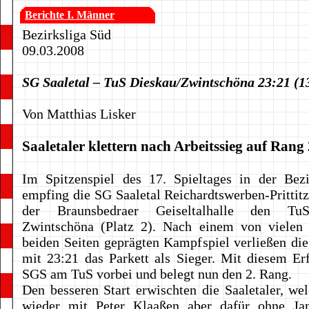
Berichte I. Männer
Bezirksliga Süd
09.03.2008
SG Saaletal – TuS Dieskau/Zwintschöna 23:21 (1
Von Matthias Lisker
Saaletaler klettern nach Arbeitssieg auf Rang 
Im Spitzenspiel des 17. Spieltages in der Bezi
empfing die SG Saaletal Reichardtswerben-Prittitz 
der Braunsbedraer Geiseltalhalle den Tu
Zwintschöna (Platz 2). Nach einem von vielen 
beiden Seiten geprägten Kampfspiel verließen di
mit 23:21 das Parkett als Sieger. Mit diesem Er
SGS am TuS vorbei und belegt nun den 2. Rang.
Den besseren Start erwischten die Saaletaler, we
wieder mit Peter Klaaßen aber dafür ohne Jan