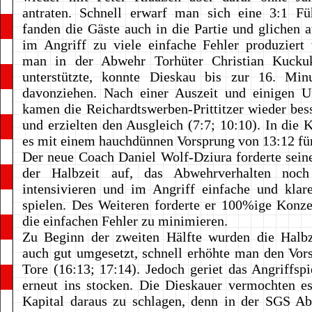
antraten. Schnell erwarf man sich eine 3:1 Füh
fanden die Gäste auch in die Partie und glichen a
im Angriff zu viele einfache Fehler produziert
man in der Abwehr Torhüter Christian Kucku
unterstützte, konnte Dieskau bis zur 16. Min
davonziehen. Nach einer Auszeit und einigen U
kamen die Reichardtswerben-Prittitzer wieder bess
und erzielten den Ausgleich (7:7; 10:10). In die 
es mit einem hauchdünnen Vorsprung von 13:12 fü
Der neue Coach Daniel Wolf-Dziura forderte sei
der Halbzeit auf, das Abwehrverhalten noch
intensivieren und im Angriff einfache und klar
spielen. Des Weiteren forderte er 100%ige Konz
die einfachen Fehler zu minimieren.
Zu Beginn der zweiten Hälfte wurden die Halbz
auch gut umgesetzt, schnell erhöhte man den Vor
Tore (16:13; 17:14). Jedoch geriet das Angriffspi
erneut ins stocken. Die Dieskauer vermochten es
Kapital daraus zu schlagen, denn in der SGS A