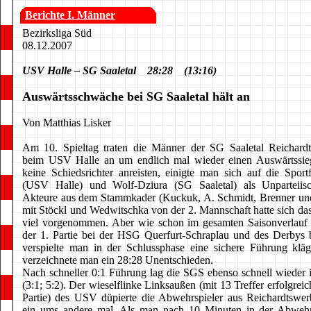
Berichte I. Männer
Bezirksliga Süd
08.12.2007
USV Halle – SG Saaletal 28:28 (13:16)
Auswärtsschwäche bei SG Saaletal hält an
Von Matthias Lisker
Am 10. Spieltag traten die Männer der SG Saaletal Reichardts
beim USV Halle an um endlich mal wieder einen Auswärtssieg
keine Schiedsrichter anreisten, einigte man sich auf die Spor
(USV Halle) und Wolf-Dziura (SG Saaletal) als Unparteiis
Akteure aus dem Stammkader (Kuckuk, A. Schmidt, Brenner und
mit Stöckl und Wedwitschka von der 2. Mannschaft hatte sich d
viel vorgenommen. Aber wie schon im gesamten Saisonverlauf
der 1. Partie bei der HSG Querfurt-Schraplau und des Derby
verspielte man in der Schlussphase eine sichere Führung kl
verzeichnete man ein 28:28 Unentschieden.
Nach schneller 0:1 Führung lag die SGS ebenso schnell wieder i
(3:1; 5:2). Der wieselflinke Linksaußen (mit 13 Treffer erfolgreic
Partie) des USV düpierte die Abwehrspieler aus Reichardtswerb
ein ums andere mal. Als man nach 10 Minuten in der Abwehr 