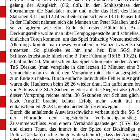
gelang der Ausgleich (6:6; 8:8). In der Schlussphase der
übernahmen die Saaletaler mehr und mehr das Heft des Hand
Stationen 9:11 und 12:14 erarbeitet man sich eine 13:16 Pausenfü
In der Halbzeit nahmen sich die Mannen um Peter Klaaßen und 
so zu agieren wie zum Ende der ersten Hälfte hin. Aus 
Deckungsreihe wollte man über Tempogegenstöße und schnelles
einfachen Toren kommen, um das Spiel frühzeitig Vorzuentscheid
Allerdings konnte man dieses Vorhaben in Halbzeit zwei zu se
umsetzen. So plänkelte es hin und her. Die SGS hie
Schlussviertelstunde hinein eine 3 Tore Führung (15:18; 19:22).
20:24 in der 50. Minute schien das Spiel schon entschieden. Abe
TuS Dieskau (man verspielte in den letzten 10 Minuten eine 
vermochte man es nicht, den Vorsprung mit sicher ausgespielte
zum Ende zu halten. Durch einfache individuelle Fehler in Angri
waren die Hauherren beim 26:26 wieder dran. Ein aufbäumen br
vor Schluss die SGS-Sieben wieder auf die Siegerstraße (26:2
dieser Vorsprung reichte nicht. 30 Sekunden vor Schluss glich
letzte Angriff brachte keinen Erfolg mehr, somit trat 
enttäuschenden 28:28 Unentschieden den Heimweg an.
Durch die anhaltende Auswärtsschwäche verbaut sich die SG Sa
der Hinrunde den angestrebten Verbandsligaaufstie
Zusammenschluss von einem Verbandsligaabsteiger (TSV Rei
und einem Team, das immer in der Spitze der Bezirksliga m
Prittitz-Gieckau) dachte einige wahrscheinlich, dass der Aufstieg 