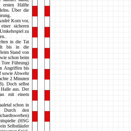
 ersten Hälfte
elns. Über die
hrung.
André Korn vor,
einer sicheren
 Umkehrspiel zu
en.
lten in die Tat
lt bis in die
 Beim Stand von
r wie schon beim
3 Tore Führung)
n Angriffen bis
ff sowie Abwehr
achte 2 Minuten
8). Doch selbst
 Halle aus. Der
man mit einem
aletal schon in
g. Durch den
chardtswerben)
itspielte (HSG
ein Selbstläufer