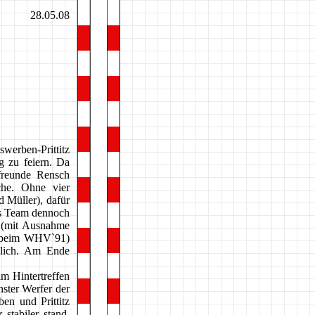
28.05.08
werben-Prittitz
 zu feiern. Da
tfreunde Rensch
che. Ohne vier
 Müller), dafür
as Team dennoch
 (mit Ausnahme
s beim WHV`91)
äglich. Am Ende
m Hintertreffen
hster Werfer der
en und Prittitz
stabiler stand,