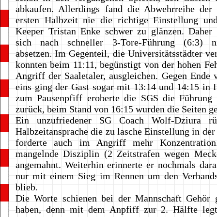
abkaufen. Allerdings fand die Abwehrreihe der
ersten Halbzeit nie die richtige Einstellung u
Keeper Tristan Enke schwer zu glänzen. Daher
sich nach schneller 3-Tore-Führung (6:3) n
absetzen. Im Gegenteil, die Universitätsstädter ve
konnten beim 11:11, begünstigt von der hohen Fe
Angriff der Saaletaler, ausgleichen. Gegen Ende 
eins ging der Gast sogar mit 13:14 und 14:15 in 
zum Pausenpfiff eroberte die SGS die Führung 
zurück, beim Stand von 16:15 wurden die Seiten g
Ein unzufriedener SG Coach Wolf-Dziura rü
Halbzeitansprache die zu lasche Einstellung in de
forderte auch im Angriff mehr Konzentratio
mangelnde Disziplin (2 Zeitstrafen wegen Meck
angemahnt. Weiterhin erinnerte er nochmals dar
nur mit einem Sieg im Rennen um den Verbandsl
blieb.
Die Worte schienen bei der Mannschaft Gehör 
haben, denn mit dem Anpfiff zur 2. Hälfte leg