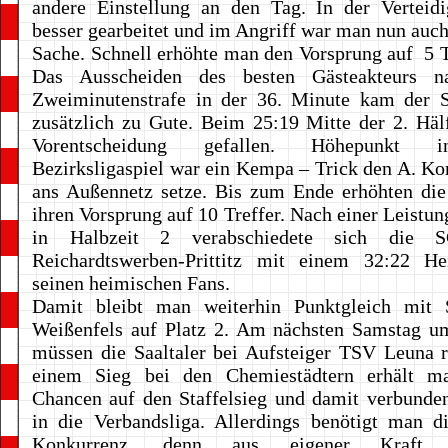
andere Einstellung an den Tag. In der Verteid
besser gearbeitet und im Angriff war man nun auch 
Sache. Schnell erhöhte man den Vorsprung auf 5 T
Das Ausscheiden des besten Gästeakteurs n
Zweiminutenstrafe in der 36. Minute kam der 
zusätzlich zu Gute. Beim 25:19 Mitte der 2. Häl
Vorentscheidung gefallen. Höhepunkt 
Bezirksligaspiel war ein Kempa – Trick den A. Kor
ans Außennetz setze. Bis zum Ende erhöhten die
ihren Vorsprung auf 10 Treffer. Nach einer Leistun
in Halbzeit 2 verabschiedete sich die S
Reichardtswerben-Prittitz mit einem 32:22 H
seinen heimischen Fans.
Damit bleibt man weiterhin Punktgleich mit Sp
Weißenfels auf Platz 2. Am nächsten Samstag u
müssen die Saaltaler bei Aufsteiger TSV Leuna 
einem Sieg bei den Chemiestädtern erhält m
Chancen auf den Staffelsieg und damit verbunde
in die Verbandsliga. Allerdings benötigt man d
Konkurrenz, denn aus eigener Kraft