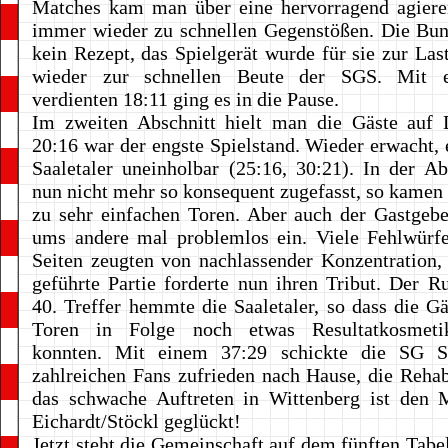
Matches kam man über eine hervorragend agier
immer wieder zu schnellen Gegenstößen. Die Bun
kein Rezept, das Spielgerät wurde für sie zur La
wieder zur schnellen Beute der SGS. Mit 
verdienten 18:11 ging es in die Pause.
Im zweiten Abschnitt hielt man die Gäste auf D
20:16 war der engste Spielstand. Wieder erwacht, e
Saaletaler uneinholbar (25:16, 30:21). In der 
nun nicht mehr so konsequent zugefasst, so kamen
zu sehr einfachen Toren. Aber auch der Gastgebe
ums andere mal problemlos ein. Viele Fehlwürfe
Seiten zeugten von nachlassender Konzentration, 
geführte Partie forderte nun ihren Tribut. Der 
40. Treffer hemmte die Saaletaler, so dass die Gä
Toren in Folge noch etwas Resultatkosmetik
konnten. Mit einem 37:29 schickte die SG Sa
zahlreichen Fans zufrieden nach Hause, die Rehabi
das schwache Auftreten in Wittenberg ist den
Eichardt/Stöckl geglückt!
Jetzt steht die Gemeinschaft auf dem fünften Tabe