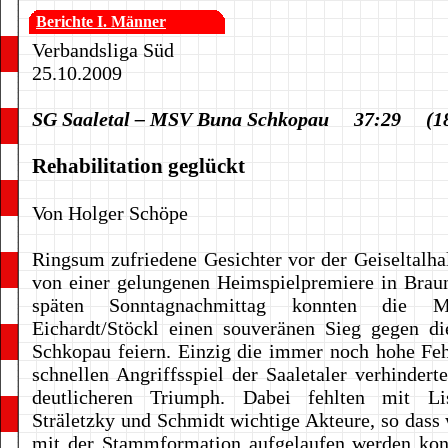
Berichte I. Männer
Verbandsliga Süd
25.10.2009
SG Saaletal – MSV Buna Schkopau 37:29 (18
Rehabilitation geglückt
Von Holger Schöpe
Ringsum zufriedene Gesichter vor der Geiseltalha
von einer gelungenen Heimspielpremiere in Brau
späten Sonntagnachmittag konnten die 
Eichardt/Stöckl einen souveränen Sieg gegen di
Schkopau feiern. Einzig die immer noch hohe Fe
schnellen Angriffsspiel der Saaletaler verhindert
deutlicheren Triumph. Dabei fehlten mit Li
Sträletzky und Schmidt wichtige Akteure, so dass 
mit der Stammformation aufgelaufen werden kon