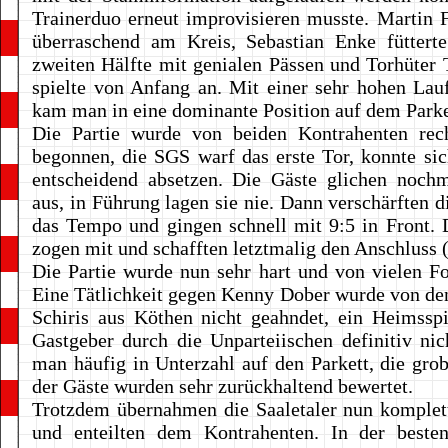
Trainerduo erneut improvisieren musste. Martin F
überraschend am Kreis, Sebastian Enke fütterte
zweiten Hälfte mit genialen Pässen und Torhüter 
spielte von Anfang an. Mit einer sehr hohen Lauf
kam man in eine dominante Position auf dem Parke
Die Partie wurde von beiden Kontrahenten rech
begonnen, die SGS warf das erste Tor, konnte sic
entscheidend absetzen. Die Gäste glichen noch
aus, in Führung lagen sie nie. Dann verschärften d
das Tempo und gingen schnell mit 9:5 in Front.
zogen mit und schafften letztmalig den Anschluss (
Die Partie wurde nun sehr hart und von vielen Fo
Eine Tätlichkeit gegen Kenny Dober wurde von d
Schiris aus Köthen nicht geahndet, ein Heimsspi
Gastgeber durch die Unparteiischen definitiv nic
man häufig in Unterzahl auf den Parkett, die gro
der Gäste wurden sehr zurückhaltend bewertet.
Trotzdem übernahmen die Saaletaler nun komplet
und enteilten dem Kontrahenten. In der beste