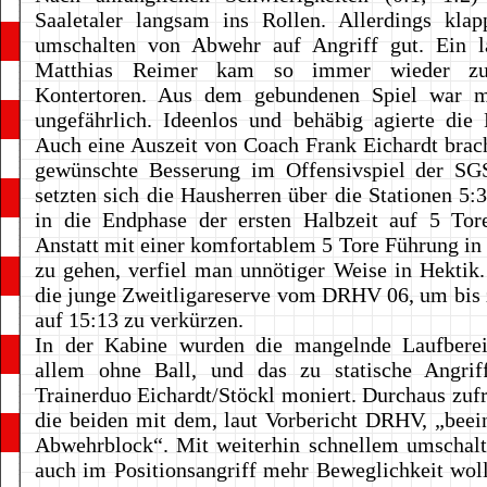
Saaletaler langsam ins Rollen. Allerdings klap
umschalten von Abwehr auf Angriff gut. Ein la
Matthias Reimer kam so immer wieder zu
Kontertoren. Aus dem gebundenen Spiel war 
ungefährlich. Ideenlos und behäbig agierte die
Auch eine Auszeit von Coach Frank Eichardt brach
gewünschte Besserung im Offensivspiel der SG
setzten sich die Hausherren über die Stationen 5:3
in die Endphase der ersten Halbzeit auf 5 Tore
Anstatt mit einer komfortablem 5 Tore Führung in 
zu gehen, verfiel man unnötiger Weise in Hektik.
die junge Zweitligareserve vom DRHV 06, um bis 
auf 15:13 zu verkürzen.
In der Kabine wurden die mangelnde Laufbereit
allem ohne Ball, und das zu statische Angrif
Trainerduo Eichardt/Stöckl moniert. Durchaus zuf
die beiden mit dem, laut Vorbericht DRHV, „bee
Abwehrblock“. Mit weiterhin schnellem umschalt
auch im Positionsangriff mehr Beweglichkeit wol