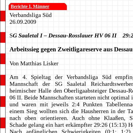
Berichte I. Männer
Verbandsliga Süd
26.09.2009
S
G Saaletal I – Dessau-Rosslauer HV 06 II 29
Arbeitssieg gegen Zweitligareserve aus Dessa
Von Matthias Lisker
Am 4. Spieltag der Verbandsliga Süd empfin
Mannschaft der SG Saaletal Reichardtswerben-
heimischer Halle den Oberligaabsteiger Dessau-
06 II. Beide Mannschaften starteten nicht optimal 
und waren mit jeweils 2:4 Punkten Tabellenna
einem Sieg wollten sich die Hausherren in der Ta
nach oben orientieren. Auch ohne Klaaßen, 
Schade gelang ein hart erkämpfter 29:26 (15:13) H
Nach anfänglichen Schwierigkeiten (0:1; 1:2