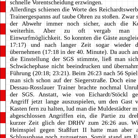
schnelle Vorentscheidung erzwingen.
Allerdings schienen die Worte des Reichardtswerbe
Trainergespanns auf taube Ohren zu stoßen. Zwar 
der Abwehr immer noch sicher, auch die Kon
weiterhin. Aber zu oft vergab man 
Einwurfmöglichkeit. So konnten die Gäste ausglei
17:17) und nach langer Zeit sogar wieder d
übernehmen (17:18 in der 40. Minute). Da auch a
die Einstellung der SGS stimmte, ließ man sich
Schwächephase nicht beeindrucken und übernahm
Führung (20:18; 23:21). Beim 26:23 nach 56 Spie
man sich schon auf der Siegerstraße. Doch eine
Dessau-Rosslauer Trainer brachte nochmal Unruh
der SGS. Anstatt, wie von Eichardt/Stöckl gef
Angriff jetzt lange auszuspielen, um den Gast 
Kasten fern zu halten, lud man die Muldestädter mi
abgeschlossen Angriffen ein, die Partie zu dre
kurzer Zeit glich der DRHV zum 26:26 aus. W
Heimspiel gegen Staßfurt II hatte man aber 
Schlussphase noch zuzusetzen. Somit stand am E