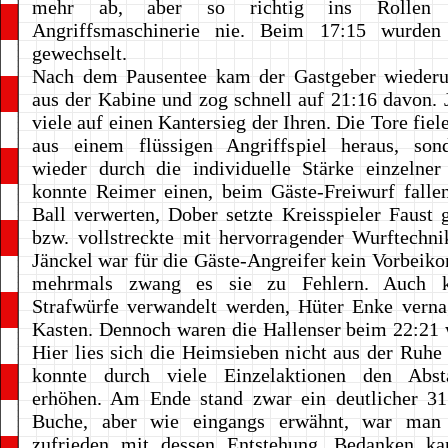
mehr ab, aber so richtig ins Rollen
Angriffsmaschinerie nie. Beim 17:15 wurden
gewechselt.
Nach dem Pausentee kam der Gastgeber wieder
aus der Kabine und zog schnell auf 21:16 davon. J
viele auf einen Kantersieg der Ihren. Die Tore fiel
aus einem flüssigen Angriffspiel heraus, so
wieder durch die individuelle Stärke einzelner
konnte Reimer einen, beim Gäste-Freiwurf falle
Ball verwerten, Dober setzte Kreisspieler Faust 
bzw. vollstreckte mit hervorragender Wurftechni
Jänckel war für die Gäste-Angreifer kein Vorbei
mehrmals zwang es sie zu Fehlern. Auch k
Strafwürfe verwandelt werden, Hüter Enke verna
Kasten. Dennoch waren die Hallenser beim 22:21 
Hier lies sich die Heimsieben nicht aus der Ruhe
konnte durch viele Einzelaktionen den Abst
erhöhen. Am Ende stand zwar ein deutlicher 31
Buche, aber wie eingangs erwähnt, war man 
zufrieden mit dessen Entstehung. Bedanken ka