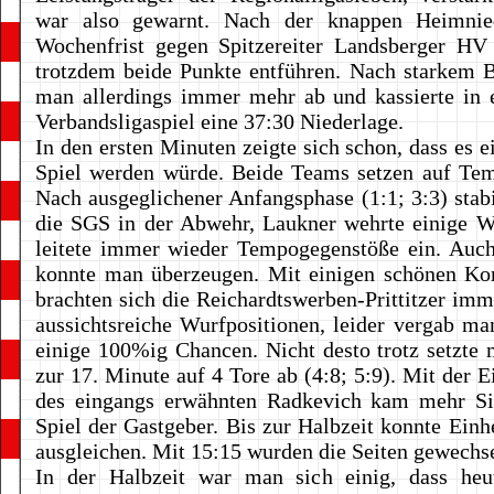
war also gewarnt. Nach der knappen Heimnie
Wochenfrist gegen Spitzereiter Landsberger HV
trotzdem beide Punkte entführen. Nach starkem 
man allerdings immer mehr ab und kassierte in 
Verbandsligaspiel eine 37:30 Niederlage.
In den ersten Minuten zeigte sich schon, dass es e
Spiel werden würde. Beide Teams setzen auf Tem
Nach ausgeglichener Anfangsphase (1:1; 3:3) stabil
die SGS in der Abwehr, Laukner wehrte einige W
leitete immer wieder Tempogegenstöße ein. Auch
konnte man überzeugen. Mit einigen schönen Ko
brachten sich die Reichardtswerben-Prittitzer imm
aussichtsreiche Wurfpositionen, leider vergab ma
einige 100%ig Chancen. Nicht desto trotz setzte 
zur 17. Minute auf 4 Tore ab (4:8; 5:9). Mit der 
des eingangs erwähnten Radkevich kam mehr Sic
Spiel der Gastgeber. Bis zur Halbzeit konnte Einhe
ausgleichen. Mit 15:15 wurden die Seiten gewechse
In der Halbzeit war man sich einig, dass heu