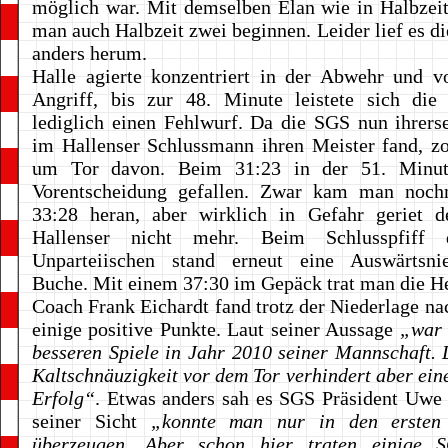
möglich war. Mit demselben Elan wie in Halbzeit
man auch Halbzeit zwei beginnen. Leider lief es d
anders herum.
Halle agierte konzentriert in der Abwehr und v
Angriff, bis zur 48. Minute leistete sich die
lediglich einen Fehlwurf. Da die SGS nun ihrerse
im Hallenser Schlussmann ihren Meister fand, z
um Tor davon. Beim 31:23 in der 51. Minut
Vorentscheidung gefallen. Zwar kam man noch
33:28 heran, aber wirklich in Gefahr geriet d
Hallenser nicht mehr. Beim Schlusspfiff 
Unparteiischen stand erneut eine Auswärtsni
Buche. Mit einem 37:30 im Gepäck trat man die He
Coach Frank Eichardt fand trotz der Niederlage nac
einige positive Punkte. Laut seiner Aussage
„war 
besseren Spiele in Jahr 2010 seiner Mannschaft. 
Kaltschnäuzigkeit vor dem Tor verhindert aber ein
Erfolg“
. Etwas anders sah es SGS Präsident Uwe
seiner Sicht
„konnte man nur in den ersten
überzeugen. Aber schon hier traten einige 