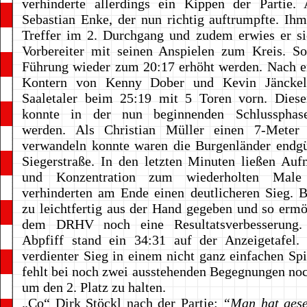
verhinderte allerdings ein Kippen der Partie. 
Sebastian Enke, der nun richtig auftrumpfte. Ih
Treffer im 2. Durchgang und zudem erwies er si
Vorbereiter mit seinen Anspielen zum Kreis. So
Führung wieder zum 20:17 erhöht werden. Nach e
Kontern von Kenny Dober und Kevin Jänckel
Saaletaler beim 25:19 mit 5 Toren vorn. Diese
konnte in der nun beginnenden Schlussphase
werden. Als Christian Müller einen 7-Meter
verwandeln konnte waren die Burgenländer endgü
Siegerstraße. In den letzten Minuten ließen Au
und Konzentration zum wiederholten Mal
verhinderten am Ende einen deutlicheren Sieg. 
zu leichtfertig aus der Hand gegeben und so erm
dem DRHV noch eine Resultatsverbesserung
Abpfiff stand ein 34:31 auf der Anzeigetafel.
verdienter Sieg in einem nicht ganz einfachen Sp
fehlt bei noch zwei ausstehenden Begegnungen noc
um den 2. Platz zu halten.
„Co“ Dirk Stöckl nach der Partie:
“Man hat gese