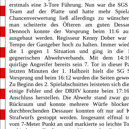
erstmals eine 3-Tore Führung. Nun war die SGS 
Team auf der Platte und hatte mehr Spielan
Chancenverwertung ließ allerdings zu wünsche
man scheiterte des Öfteren am guten Dessau
Dennoch konnte der Vorsprung beim 11:6 auf
ausgebaut werden. Regisseur Kenny Dober war
Tempo der Gastgeber hoch zu halten. Immer wied
die 1 gegen 1 Situation und ging in die 
gegnerischen Abwehrverbands. Mit dem 14:1
quirlige Angreifer bereits sein 7. Tor in dieser P
letzten Minuten der 1. Halbzeit hielt die SG S
Vorsprung und beim 16:12 wurden die Seiten gewec
Zu Beginn des 2. Spielabschnittes leisteten sich d
einige Fehler und der DRHV konnte beim 17:16
Anschluss herstellen. Die Abwehr stand zwar gu
Rückraum und konnte mehrere Würfe blocken
durchbrechenden Dessauer konnten oft nur auf K
Strafwurfs gestoppt werden. Insgesamt elfmal t
vom 7-Meter Punkt an und markierte so leichte T