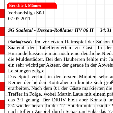
Berichte I. Männer
Verbandsliga Süd
07.05.2011
SG Saaletal - Dessau-Roßlauer HV 06 II 34:3
Im vorletzten Heimspiel der Saison 
Plotha(coco).
Saaletal den Tabellenvierten zu Gast. In der
Hinrunde kassierte man noch eine deutliche Nied
die Muldestädter. Bei den Hauherren fehlte mit Ja
ein sehr wichtiger Akteur, der gerade in der Abweh
Leistungen zeigte.
Das Spiel verlief in den ersten Minuten sehr a
Keiner der beiden Kontrahenten konnte sich größ
erarbeiten. Nach dem 0:1 der Gäste markierten die 
Treffer in Folge, wobei Martin Laue mit einem pr
das 3:1 gelang. Der DRHV hielt aber Kontakt u
5:4 wieder heran. In der 12. Spielminute erzielte 
nach tollem Zuspiel durch Sebastian Enke das 7