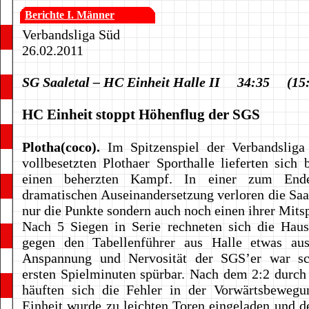
Berichte I. Männer
Verbandsliga Süd
26.02.2011
SG Saaletal – HC Einheit Halle II 34:35 (15
HC Einheit stoppt Höhenflug der SGS
Plotha(coco).
Im Spitzenspiel der Verbandsliga
vollbesetzten Plothaer Sporthalle lieferten sich
einen beherzten Kampf. In einer zum End
dramatischen Auseinandersetzung verloren die Saal
nur die Punkte sondern auch noch einen ihrer Mitsp
Nach 5 Siegen in Serie rechneten sich die Haus
gegen den Tabellenführer aus Halle etwas au
Anspannung und Nervosität der SGS’er war s
ersten Spielminuten spürbar. Nach dem 2:2 durc
häuften sich die Fehler in der Vorwärtsbeweg
Einheit wurde zu leichten Toren eingeladen und d