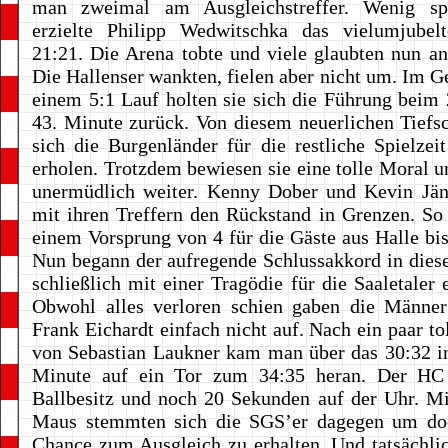
man zweimal am Ausgleichstreffer. Wenig sp
erzielte Philipp Wedwitschka das vielumjube
21:21. Die Arena tobte und viele glaubten nun a
Die Hallenser wankten, fielen aber nicht um. Im Ge
einem 5:1 Lauf holten sie sich die Führung beim 
43. Minute zurück. Von diesem neuerlichen Tiefsc
sich die Burgenländer für die restliche Spielzei
erholen. Trotzdem bewiesen sie eine tolle Moral 
unermüdlich weiter. Kenny Dober und Kevin Jänc
mit ihren Treffern den Rückstand in Grenzen. So 
einem Vorsprung von 4 für die Gäste aus Halle bi
Nun begann der aufregende Schlussakkord in dieser
schließlich mit einer Tragödie für die Saaletaler 
Obwohl alles verloren schien gaben die Männe
Frank Eichardt einfach nicht auf. Nach ein paar to
von Sebastian Laukner kam man über das 30:32 in
Minute auf ein Tor zum 34:35 heran. Der HC
Ballbesitz und noch 20 Sekunden auf der Uhr. M
Maus stemmten sich die SGS’er dagegen um do
Chance zum Ausgleich zu erhalten. Und tatsächlic