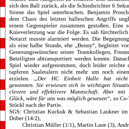
sich den Ball zurück, als die Schiedsrichter 6 Sek
Sirene das Spiel unterbrachen. Benjamin Prosch
dem Chaos des letzten halleschen Angriffs ungl
einem Gegenspieler zusammen gestoßen. Eine s
Knieverletzung war die Folge. Es sah fürchterlich
Notarzt musste alarmiert werden. Die Begegnung
als eine halbe Stunde, ehe „Benny“, begleitet vo
Genesungswünschen seiner Teamkollegen, Freund
Beteiligten abtransportiert werden konnte. Dana
Spiel wieder aufgenommen, doch leider reichte 
tapferen Saaletalern nicht mehr um noch einen
erzielen.
„Der HC Einheit Halle hat nicht 
gewonnen. Sie erwiesen sich in wichtigen Situati
clevere und effektivere Mannschaft. Aber mit
Glück, wäre für uns was möglich gewesen“
, so Co
Stöckl nach der Partie.
SGS: Christian Kuckuk & Sebastian Laukner im
Dober (14/2),
Christian Müller (1/1), Martin Laue (3), André