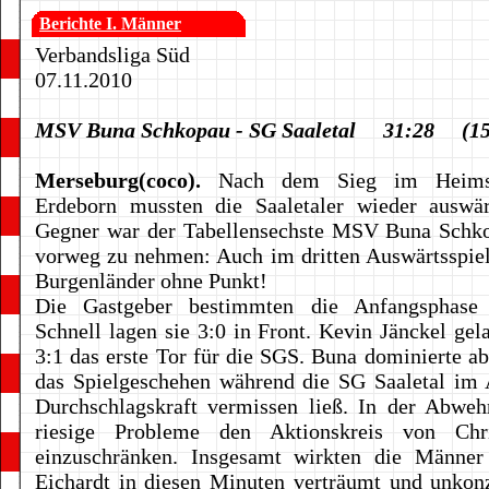
Berichte I. Männer
Verbandsliga Süd
07.11.2010
MSV Buna Schkopau - SG Saaletal 31:28 (15
Merseburg(coco).
Nach dem Sieg im Heimsp
Erdeborn mussten die Saaletaler wieder auswärt
Gegner war der Tabellensechste MSV Buna Schk
vorweg zu nehmen: Auch im dritten Auswärtsspiel
Burgenländer ohne Punkt!
Die Gastgeber bestimmten die Anfangsphase 
Schnell lagen sie 3:0 in Front. Kevin Jänckel ge
3:1 das erste Tor für die SGS. Buna dominierte ab
das Spielgeschehen während die SG Saaletal im 
Durchschlagskraft vermissen ließ. In der Abweh
riesige Probleme den Aktionskreis von Chri
einzuschränken. Insgesamt wirkten die Männe
Eichardt in diesen Minuten verträumt und unkonz