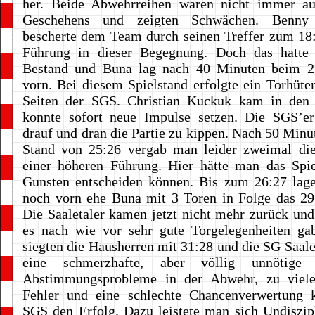
her. Beide Abwehrreihen waren nicht immer a
Geschehens und zeigten Schwächen. Benny 
bescherte dem Team durch seinen Treffer zum 18:
Führung in dieser Begegnung. Doch das hatte 
Bestand und Buna lag nach 40 Minuten beim 2
vorn. Bei diesem Spielstand erfolgte ein Torhüte
Seiten der SGS. Christian Kuckuk kam in den
konnte sofort neue Impulse setzen. Die SGS’e
drauf und dran die Partie zu kippen. Nach 50 Min
Stand von 25:26 vergab man leider zweimal di
einer höheren Führung. Hier hätte man das Spie
Gunsten entscheiden können. Bis zum 26:27 lage
noch vorn ehe Buna mit 3 Toren in Folge das 29:
Die Saaletaler kamen jetzt nicht mehr zurück un
es nach wie vor sehr gute Torgelegenheiten g
siegten die Hausherren mit 31:28 und die SG Saalet
eine schmerzhafte, aber völlig unnötige N
Abstimmungsprobleme in der Abwehr, zu viele
Fehler und eine schlechte Chancenverwertung k
SGS den Erfolg. Dazu leistete man sich Undiszipl