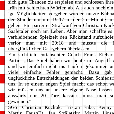
sich gute Chancen zu erspielen und schlossen ihre
früh mit schlechten Würfen ab. Als auch noch ei
ige Möglichkeiten vergeben wurden nutzte Kühna
der Stunde um mit 19:17 in der 55. Minute in
gehen. Ein parierter Strafwurf von Christian Kuck
Saaletaler noch am Leben. Aber man schaffte es 
verbleibenden Spielzeit den Rückstand aufzuhol
verlor man mit 20:18 und musste die P
überglücklichen Gastgebern überlassen.
Ein sichtlich enttäuschter Coach Frank Eichar
Partie: „Das Spiel haben wir heute im Angriff 
sind wir einfach nicht ins Laufen gekommen u
viele einfache Fehler gemacht. Dazu gab
unglückliche Entscheidungen der beiden Schiedsr
uns. In so einem engen Spiel macht das schon w
wir müssen uns an unsere eigene Nase fasse
auswärts nur 20 Tore kassiert muss man so
gewinnen.“
SGS: Christian Kuckuk, Tristan Enke, Kenny 
Martin Faust(3), Jan Sträletzky, Martin Linse