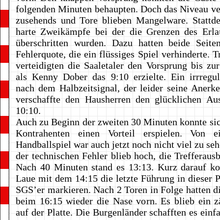
folgenden Minuten behaupten. Doch das Niveau ve
zusehends und Tore blieben Mangelware. Stattde
harte Zweikämpfe bei der die Grenzen des Erlau
überschritten wurden. Dazu hatten beide Seite
Fehlerquote, die ein flüssiges Spiel verhinderte. 
verteidigten die Saaletaler den Vorsprung bis zu
als Kenny Dober das 9:10 erzielte. Ein irrregul
nach dem Halbzeitsignal, der leider seine Anerk
verschaffte den Hausherren den glücklichen Au
10:10.
Auch zu Beginn der zweiten 30 Minuten konnte sic
Kontrahenten einen Vorteil erspielen. Von 
Handballspiel war auch jetzt noch nicht viel zu se
der technischen Fehler blieb hoch, die Trefferausb
Nach 40 Minuten stand es 13:13. Kurz darauf ko
Laue mit dem 14:15 die letzte Führung in dieser Pa
SGS’er markieren. Nach 2 Toren in Folge hatten d
beim 16:15 wieder die Nase vorn. Es blieb ein 
auf der Platte. Die Burgenländer schafften es einf