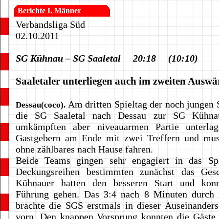
Berichte I. Männer
Verbandsliga Süd
02.10.2011
SG Kühnau – SG Saaletal 20:18 (10:10)
Saaletaler unterliegen auch im zweiten Auswär
Am dritten Spieltag der noch jungen S
Dessau(coco).
die SG Saaletal nach Dessau zur SG Kühnau
umkämpften aber niveauarmen Partie unterla
Gastgebern am Ende mit zwei Treffern und mus
ohne zählbares nach Hause fahren.
Beide Teams gingen sehr engagiert in das Sp
Deckungsreihen bestimmten zunächst das Ges
Kühnauer hatten den besseren Start und kon
Führung gehen. Das 3:4 nach 8 Minuten durch
brachte die SGS erstmals in dieser Auseinander
vorn. Den knappen Vorsprung konnten die Gäste 