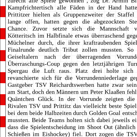
zurecht alle Spiele gewonnen“, zog Dr. Armin Bl
Kampfrichtertisch alle Fäden in der Hand hatt
Prittitzer hielten als Gruppenzweiter der Staffel
lange offen, hatten gegen die abgezockten Ste
Chance. Zuvor setzte sich die Mannschaft v
Kötteritsch im Halbfinale etwas überraschend gege
Müchelner durch, die ihrer kraftraubenden Spie
Finalrunde deutlich Tribut zollen mussten. So
Geiseltalern nach der überragenden Vorru
Überraschungs-Coup gegen den letztjährigen Tur
Spergau die Luft raus. Platz drei holte sich
revanchierte sich für die Vorrundenniederlage g
Gastgeber TSV Reichardtswerben hatte zwar sei
am Start, doch den Männern um Peter Klaaßen fehlt
Quäntchen Glück. In der Vorrunde zeigten die 
Rivalen TSV und Prittitz das vielleicht beste Spiel
bei dem beide Halbzeiten durch Golden Goal entsc
mussten. Beide Teams holten sich dabei jeweils ei
dass die Spielentscheidung im Shoot Out (ähnlich
Schießen im Eishockey) fiel. Dort zogen die TSV-