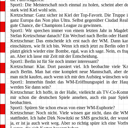
Sport1: Die Meisterschaft noch einmal zu holen, scheint aber d
stark wird Kiel wohl sein.
Kretzschmar: Ganz sicher ist Kiel der Top-Favorit. Die Truppe is
ganz Europa das Non plus Ultra. Selbst gegenüber Ciudad Real
gute Chance, die Champions League zu gewinnen.
Sport1: Wir sprechen immer von einem letzten Jahr in Magde
Stefan Kretzschmar danach? Ein Wechsel nach Berlin oder Ham
Kretzschmar: Das entscheide ich erst nach der WM. Dann kann
einschätzen, wie fit ich bin. Wenn ich mich jetzt zu Berlin ode
platzt gleich wieder eine Bombe, egal, was ich sage. Nein, es fra
an. Aber ich lasse mir Zeit mit der Entscheidung.
Sport1: Berlin ist für Sie noch immer interessant?
Kretzschmar: Klar. Dort passiert viel. Ich beobachte viele 'Kr
auch Berlin. Man hat eine komplett neue Mannschaft, aber d
man nicht kaufen, auch wenn ich mir den Aufstieg wünschen wü
Sport1: Immerhin findet das WM-Eröffnungsspiel in der Haup
werden Sie dann sein?
Kretzschmar: Ich hoffe, in der Halle, vielleicht als TV-Co-Komm
mir schon die deutschen Spiele ansehen, auch ein paar Spie
beobachten.
Sport1: Spüren Sie schon etwas von einer WM-Euphorie?
Kretzschmar: Noch nicht. Viele wissen gar nicht, dass die W
stattfindet. Ich habe Dirk Nowitzki ne SMS geschickt, der wuss
ja, er ist ja auch weit weg. Aber so richtig spüre ich eine Vorf