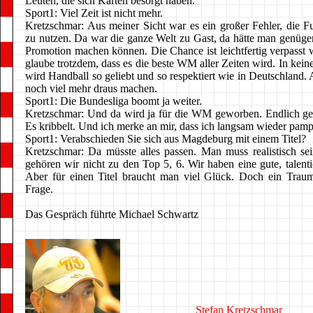
Leuten, die sich Karten besorgt haben.
Sport1: Viel Zeit ist nicht mehr.
Kretzschmar: Aus meiner Sicht war es ein großer Fehler, die 
zu nutzen. Da war die ganze Welt zu Gast, da hätte man genü
Promotion machen können. Die Chance ist leichtfertig verpasst 
glaube trotzdem, dass es die beste WM aller Zeiten wird. In ke
wird Handball so geliebt und so respektiert wie in Deutschland
noch viel mehr draus machen.
Sport1: Die Bundesliga boomt ja weiter.
Kretzschmar: Und da wird ja für die WM geworben. Endlich geh
Es kribbelt. Und ich merke an mir, dass ich langsam wieder pam
Sport1: Verabschieden Sie sich aus Magdeburg mit einem Titel?
Kretzschmar: Da müsste alles passen. Man muss realistisch se
gehören wir nicht zu den Top 5, 6. Wir haben eine gute, talent
Aber für einen Titel braucht man viel Glück. Doch ein Trau
Frage.
Das Gespräch führte Michael Schwartz
Stefan Kretzschmar