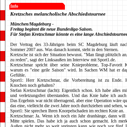
Info
Kretzsches melancholische Abschiedstournee
München/Magdeburg -
Freitag beginnt die neue Bundesliga-Saison.
Für Stefan Kretzschmar könnte es eine lange Abschiedstourne
Der Vertrag des 33-Jährigen beim SC Magdeburg läuft nac
Sommer 2007 aus. Was danach kommt, steht in den Sternen.
Kretzsche ist sich der Situation bewusst. "Man fängt plötzlich an,
zu reden", sagt der Linksaußen im Interview mit Sport1.de.
Kretzschmar spricht über seine Knieprobleme, Top-Favorit K
warum es "eine geile Saison" wird. In Sachen WM hat er da
Gefühle.
Sport1: Herr Kretzschmar, die Vorbereitung ist zu Ende. 
Knochen noch gehalten?
Stefan Kretzschmar (lacht): Eigentlich schon. Ich habe alles 
und verletzungsfrei überstanden. Und das Knie habe ich auch
Das Ergebnis war nicht überragend, aber eine Operation wäre qu
das eine, vielleicht die zwei Jahre noch durchziehen und sehen, wi
Sport1: Sie sprechen Ihren Knorpelschaden im rechten Knie an.
Kretzschmar: Ja. Wenn ich noch ein Jahr dranhänge, dann will 
Mitte spielen. Das habe ich ja auch schon gemacht. Ich mer
Außen nicht mehr so weit springen kann wie noch vor fünf J