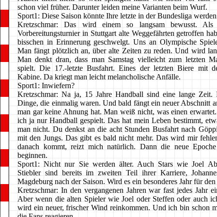
schon viel früher. Darunter leiden meine Varianten beim Wurf.
Sport1: Diese Saison könnte Ihre letzte in der Bundesliga werden
Kretzschmar: Das wird einem so langsam bewusst. Als
Vorbereitungsturnier in Stuttgart alte Weggefährten getroffen ha
bisschen in Erinnerung geschwelgt. Uns an Olympische Spiele
Man fängt plötzlich an, über alte Zeiten zu reden. Und wird l
Man denkt dran, dass man Samstag vielleicht zum letzten M
spielt. Die 17.-letzte Busfahrt. Eines der letzten Biere mit 
Kabine. Da kriegt man leicht melancholische Anfälle.
Sport1: Inwiefern?
Kretzschmar: Na ja, 15 Jahre Handball sind eine lange Zeit. 
Dinge, die einmalig waren. Und bald fängt ein neuer Abschnitt 
man gar keine Ahnung hat. Man weiß nicht, was einen erwartet.
ich ja nur Handball gespielt. Das hat mein Leben bestimmt, etw
man nicht. Du denkst an die acht Stunden Busfahrt nach Göpp
mit den Jungs. Das gibt es bald nicht mehr. Das wird mir fehle
danach kommt, reizt mich natürlich. Dann die neue Epoch
beginnen.
Sport1: Nicht nur Sie werden älter. Auch Stars wie Joel Ab
Stiebler sind bereits im zweiten Teil ihrer Karriere, Johannes
Magdeburg nach der Saison. Wird es ein besonderes Jahr für d
Kretzschmar: In den vergangenen Jahren war fast jedes Jahr e
Aber wenn die alten Spieler wie Joel oder Steffen oder auch i
wird ein neuer, frischer Wind reinkommen. Und ich bin schon m
die Fans reagieren.