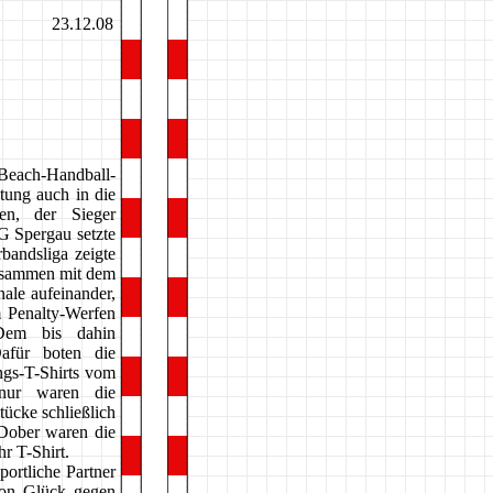
23.12.08
Beach-Handball-
ltung auch in die
men, der Sieger
SG Spergau setzte
bandsliga zeigte
zusammen mit dem
ale aufeinander,
m Penalty-Werfen
Dem bis dahin
afür boten die
ngs-T-Shirts vom
 nur waren die
tücke schließlich
 Dober waren die
r T-Shirt.
portliche Partner
ion Glück gegen