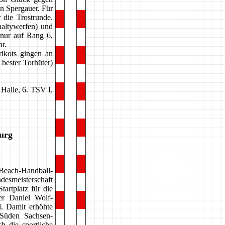
en Spergauer. Für
 die Trostrunde.
naltywerfen) und
nur auf Rang 6,
r.
rikots gingen an
bester Torhüter)
 Halle, 6. TSV I,
urg
Beach-Handball-
smeisterschaft
artplatz für die
er Daniel Wolf-
. Damit erhöhte
 Süden Sachsen-
h die sportliche