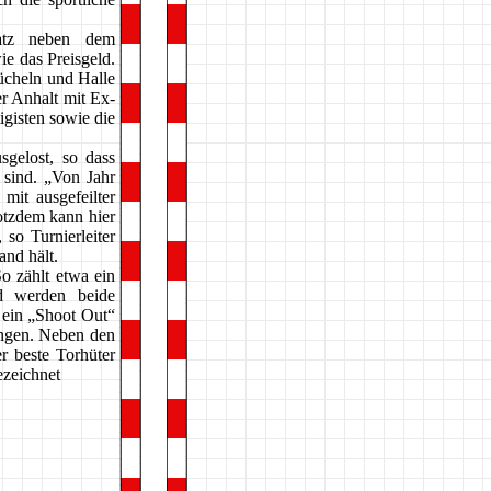
atz neben dem
e das Preisgeld.
ücheln und Halle
r Anhalt mit Ex-
gisten sowie die
gelost, so dass
sind. „Von Jahr
mit ausgefeilter
otzdem kann hier
so Turnierleiter
and hält.
o zählt etwa ein
d werden beide
d ein „Shoot Out“
ingen. Neben den
r beste Torhüter
ezeichnet