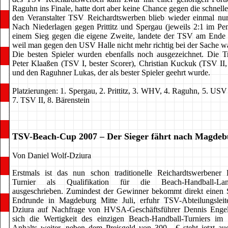
Raguhn ins Finale, hatte dort aber keine Chance gegen die schnell
den Veranstalter TSV Reichardtswerben blieb wieder einmal nur
Nach Niederlagen gegen Prittitz und Spergau (jeweils 2:1 im Pe
einem Sieg gegen die eigene Zweite, landete der TSV am Ende 
weil man gegen den USV Halle nicht mehr richtig bei der Sache wa
Die besten Spieler wurden ebenfalls noch ausgezeichnet. Die T
Peter Klaaßen (TSV I, bester Scorer), Christian Kuckuk (TSV II, 
und den Raguhner Lukas, der als bester Spieler geehrt wurde.
Platzierungen: 1. Spergau, 2. Prittitz, 3. WHV, 4. Raguhn, 5. USV
7. TSV II, 8. Bärenstein
TSV-Beach-Cup 2007 – Der Sieger fährt nach Magdeb
Von Daniel Wolf-Dziura
Erstmals ist das nun schon traditionelle Reichardtswerbener 
Turnier als Qualifikation für die Beach-Handball-Lande
ausgeschrieben. Zumindest der Gewinner bekommt direkt einen St
Endrunde in Magdeburg Mitte Juli, erfuhr TSV-Abteilungsleit
Dziura auf Nachfrage von HVSA-Geschäftsführer Dennis Engel
sich die Wertigkeit des einzigen Beach-Handball-Turniers im
Anhalts weiter, neben dem Preisgeld von 300,- € steht jetzt auc