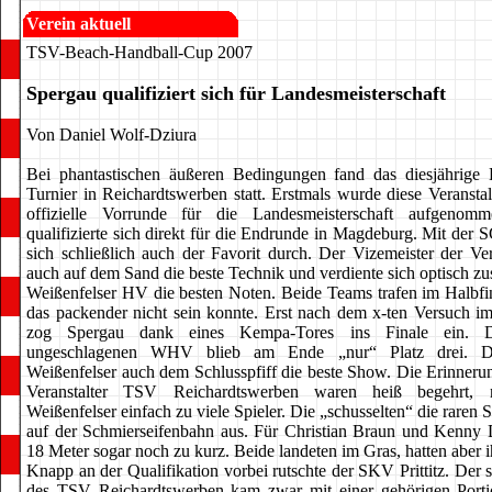
Verein aktuell
TSV-Beach-Handball-Cup 2007
Spergau qualifiziert sich für Landesmeisterschaft
Von Daniel Wolf-Dziura
Bei phantastischen äußeren Bedingungen fand das diesjährige 
Turnier in Reichardtswerben statt. Erstmals wurde diese Veransta
offizielle Vorrunde für die Landesmeisterschaft aufgenom
qualifizierte sich direkt für die Endrunde in Magdeburg. Mit der 
sich schließlich auch der Favorit durch. Der Vizemeister der Ver
auch auf dem Sand die beste Technik und verdiente sich optisch 
Weißenfelser HV die besten Noten. Beide Teams trafen im Halbfin
das packender nicht sein konnte. Erst nach dem x-ten Versuch i
zog Spergau dank eines Kempa-Tores ins Finale ein. 
ungeschlagenen WHV blieb am Ende „nur“ Platz drei. D
Weißenfelser auch dem Schlusspfiff die beste Show. Die Erinneru
Veranstalter TSV Reichardtswerben waren heiß begehrt,
Weißenfelser einfach zu viele Spieler. Die „schusselten“ die raren S
auf der Schmierseifenbahn aus. Für Christian Braun und Kenny
18 Meter sogar noch zu kurz. Beide landeten im Gras, hatten aber ih
Knapp an der Qualifikation vorbei rutschte der SKV Prittitz. Der s
des TSV Reichardtswerben kam zwar mit einer gehörigen Port