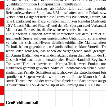
Qualifikation für den Höhepunkt der Freiluftsaison.
So streiten am Samstag ab 13.00 Uhr auf den Sandpl
Reichardtswerbener Sportplatz 8 Mannschaften um die Pokale sowi
Neben dem Gastgeber treten die Teams aus Weißenfels, Prittitz, M
(alle Bezirksliga) an. Dazu kommen mit Finken Raguhn (Aufsteige
TSV-Coach Michael Päschel) und der SG Spergau zwei Verbandsli
Männer aus Bärenstein, die die weiteste Anreise haben.
Die einzelnen Gruppen werden unmittelbar vor dem Turnier aus
spannende Spiele auf dem ungewohnten Untergrund zu erwarten 
zu Jahr hat sich das Niveau deutlich erhöht. Die Mannschaften 
Technik haben gegenüber den Standhandballern klare Vorteile. Tr
Jeder Jeden schlagen, das haben die vergangenen Jahre gezeigt“, 
Dr. Armin Blattan, der wie in den letzten Jahren die Fäden in der H
Gespielt wird nach den internationalen Beach-Handball-Regeln. S
Tor vom Torhüter sowie ein Kempa-Trick zwei Punkte un
Halbzeiten getrennt gewertet. Sollte es unentschieden stehen, wir
ähnlich des Penalty-Schießens im Eishockey die Entscheidung br
sportlichen Siegern werden wie immer die fairste Mannschaft, de
sowie Torschütze und der wertvollste Spieler mit Sachpreisen ausg
Anwurf zum 4. TSV-Beach-Cup ist am Samstag um 13.00 Uhr.
Großfeldhandball