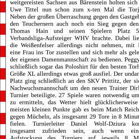
weitgereisten Sachsen aus Bärenstein holten sich
Uwe Tittel nun schon zum x-ten Mal die Torj
Neben der großen Überraschung gegen den Gastge
den Teuchernern auch noch ein Sieg gegen d
Thomas Hain und seinen Spielern Platz
Verbandsliga-Aufsteiger WHV brachte. Dabei lie
die Weißenfelser allerdings nicht nehmen, mit
eine Frau ins Tor zustellen und sich mehr als gele
der eigenen Damenmannschaft zu bedienen. Peggy
schließlich sogar das Poloshirt für den besten Tor
Größe XL allerdings etwas groß ausfiel. Der undan
Platz ging schließlich an den SKV Prittitz, der si
Nachwuchsmannschaft um den neuen Trainer Dir
Turnier beteiligte. 27 Spiele waren notwendig um
zu ermitteln, das Wetter hielt glücklicherweis
meisten kleinen Punkte gab es beim Match Reich
gegen Mücheln, als insgesamt 29 Tore in 8 Minut
fielen. Turnierleiter Daniel Wolf-Dziura k
insgesamt zufrieden sein, auch wenn ein
Aufstockung des Turniers auf jeweils 8 M