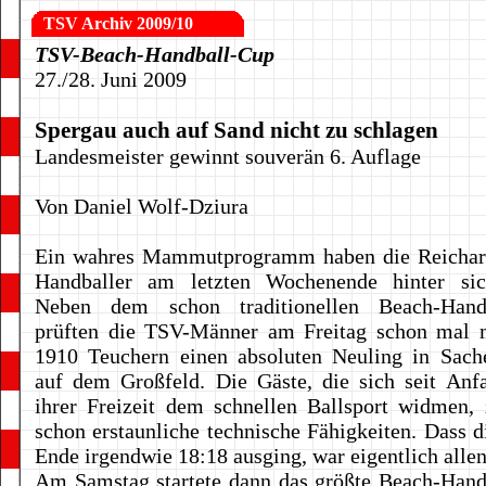
TSV Archiv 2009/10
TSV-Beach-Handball-Cup
27./28. Juni 2009
Spergau auch auf Sand nicht zu schlagen
Landesmeister gewinnt souverän 6. Auflage
Von Daniel Wolf-Dziura
Ein wahres Mammutprogramm haben die Reichar
Handballer am letzten Wochenende hinter sic
Neben dem schon traditionellen Beach-Handb
prüften die TSV-Männer am Freitag schon mal
1910 Teuchern einen absoluten Neuling in Sach
auf dem Großfeld. Die Gäste, die sich seit Anf
ihrer Freizeit dem schnellen Ballsport widmen, 
schon erstaunliche technische Fähigkeiten. Dass d
Ende irgendwie 18:18 ausging, war eigentlich allen
Am Samstag startete dann das größte Beach-Hand