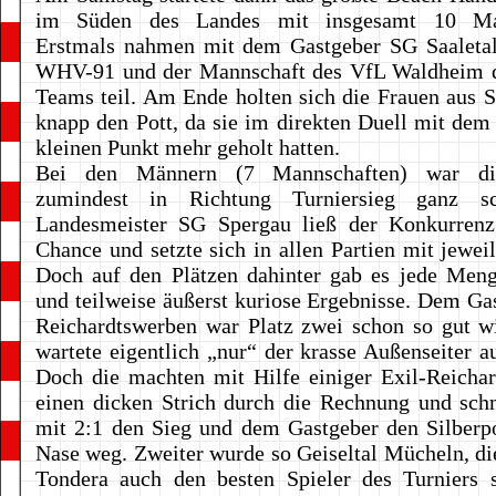
im Süden des Landes mit insgesamt 10 Man
Erstmals nahmen mit dem Gastgeber SG Saaleta
WHV-91 und der Mannschaft des VfL Waldheim 
Teams teil. Am Ende holten sich die Frauen aus 
knapp den Pott, da sie im direkten Duell mit d
kleinen Punkt mehr geholt hatten.
Bei den Männern (7 Mannschaften) war di
zumindest in Richtung Turniersieg ganz sch
Landesmeister SG Spergau ließ der Konkurren
Chance und setzte sich in allen Partien mit jeweil
Doch auf den Plätzen dahinter gab es jede Men
und teilweise äußerst kuriose Ergebnisse. Dem G
Reichardtswerben war Platz zwei schon so gut wi
wartete eigentlich „nur“ der krasse Außenseiter a
Doch die machten mit Hilfe einiger Exil-Reicha
einen dicken Strich durch die Rechnung und sch
mit 2:1 den Sieg und dem Gastgeber den Silberp
Nase weg. Zweiter wurde so Geiseltal Mücheln, di
Tondera auch den besten Spieler des Turniers s