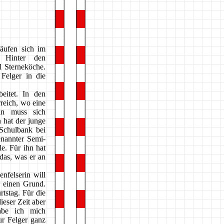
äufen sich im
 Hinter den
 Sterneköche.
Felger in die
eitet. In den
reich, wo eine
an muss sich
 hat der junge
Schulbank bei
enannter Semi-
e. Für ihn hat
das, was er an
nfelserin will
r einen Grund.
tstag. Für die
ieser Zeit aber
habe ich mich
hur Felger ganz