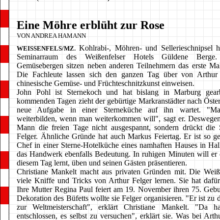
Eine Möhre erblüht zur Rose
VON ANDREA HAMANN
Kohlrabi-, Möhren- und Sellerieschnipsel h
WEISSENFELS/MZ.
Seminarraum des Weißenfelser Hotels Güldene Berge.
Gemüsebergen sitzen neben anderen Teilnehmern das erste Mal
Die Fachleute lassen sich den ganzen Tag über von Arthur 
chinesische Gemüse- und Früchteschnitzkunst einweisen.
John Pohl ist Sternekoch und hat bislang in Marburg gearb
kommenden Tagen zieht der gebürtige Markranstädter nach Öster
neue Aufgabe in einer Sterneküche auf ihn wartet. "M
weiterbilden, wenn man weiterkommen will", sagt er. Deswegen
Mann die freien Tage nicht ausgespannt, sondern drückt die 
Felger. Ähnliche Gründe hat auch Markus Feiertag. Er ist so g
Chef in einer Sterne-Hotelküche eines namhaften Hauses in Hall
das Handwerk ebenfalls Bedeutung. In ruhigen Minuten will er 
diesem Tag lernt, üben und seinen Gästen präsentieren.
Christiane Mankelt macht aus privaten Gründen mit. Die Weiße
viele Kniffe und Tricks von Arthur Felger lernen. Sie hat dafü
Ihre Mutter Regina Paul feiert am 19. November ihren 75. Gebur
Dekoration des Büfetts wollte sie Felger organisieren. "Er ist zu d
zur Weltmeisterschaft", erklärt Christiane Mankelt. "Da 
entschlossen, es selbst zu versuchen", erklärt sie. Was bei Art