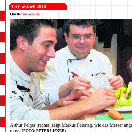
TSV aktuell 2010
Quelle:
mz-web.de
Arthur Felger (rechts) zeigt Markus Feiertag, wie das Messer ang
muss. (
FOTO: PETER LISKER)