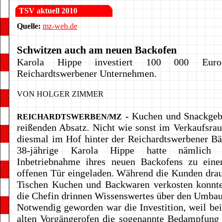
TSV aktuell 2010
Quelle:
mz-web.de
Schwitzen auch am neuen Backofen
Karola Hippe investiert 100 000 Eur
Reichardtswerbener Unternehmen.
VON HOLGER ZIMMER
- Kuchen und Snackgeb
REICHARDTSWERBEN/MZ
reißenden Absatz. Nicht wie sonst im Verkaufsra
diesmal im Hof hinter der Reichardtswerbener Bä
38-jährige Karola Hippe hatte nämlich
Inbetriebnahme ihres neuen Backofens zu ein
offenen Tür eingeladen. Während die Kunden dra
Tischen Kuchen und Backwaren verkosten konnte
die Chefin drinnen Wissenswertes über den Umbau
Notwendig geworden war die Investition, weil be
alten Vorgängerofen die sogenannte Bedampfung