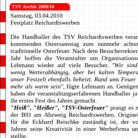
TSV Archiv 2009/10
Samstag, 03.04.2010
Festplatz Reichardtswerben
Die Handballer des TSV Reichardtswerben veran
kommenden Ostersamstag zum nunmehr achte
traditionelle Osterfeuer. Nach dem Besucherrekord
Jahr hoffen die Veranstalter um Organisations
Lehmann wieder auf viele Besucher.
"Wir sind
wenig Wetterabhängig, aber bei kalten Tempera
unser Festzelt ebenfalls beheizt. Rund ums Feuer s
mehr als warm sein"
, fügte Lehmann an. Genüge
haben die veranstaltungserfahrenen Handballer ja 
ihr erstes Fest des Jahres gemacht.
"Heiß", "Heißer", "TSV-Osterfeuer"
prangt es n
der B91 am Abzweig Reichardtswerben. Originel
für die Eckhard Reischke zuständig ist, der v
Jahren seine Kreativität in einer Werbefirma u
stellte.