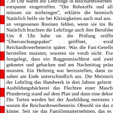
7.30 Uhr waren die Lehrlinge in Reichardtswerben
entspannt eingetroffen. "Die Rohstoffe und all
müssen sie mitbringen", erklärte die heimisch
Natürlich helfe sie bei Kleinigkeiten auch mal aus. 
an vergessenen Rosinen fehlen, wenn sie ins Re
Natürlich brachten die Lehrlinge auch ihre Berufsb
Um 8 Uhr habe sie die Prüfung eröffn
"Überraschungspaket" geöffnet, er
Reichardtswerbenerin später. Was die Fast-Gesel
herstellen mussten, wussten sie vorab nicht. Fr
festgelegt, dass ein Roggenmischbrot und zwei
geknetet und gebacken und am Nachmittag präse
mussten. Ein Hefeteig war herzustellen, dann zu
sahen am Ende unterschiedlich aus. Die Meisteri
der Lehrling das Handwerk in drei Jahren gelernt 
Ausbildungsbäckerei das Flechten einer Maschi
Plunderteig stand auf dem Plan und dann eine dekori
Die Torten werden bei der Ausbildung meistens v
wusste die Reichardtswerbenerin. Obwohl sie das n
könne. Seit sie das Familienunternehmen, das es