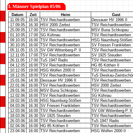
I.
Männer Spielplan 05/06
Datum
Zeit
Heim
Gast
11.09.05
16:00
TSV Reichardtswerben
Dessauer HV 1996 II
17.09.05
16:30
HSV 2000 Zerbst
TSV Reichardtswerben
25.09.05
17:00
TSV Reichardtswerben
MSV Buna Schkopau
01.10.05
17:00
SG Kühnau
TSV Reichardtswerben
09.10.05
16:00
TSV Reichardtswerben
HSG Naumburg-Stößen
30.10.05
16:00
TSV Reichardtswerben
SV Friesen Frankleben
05.11.05
15:15
SV GW Wittenberg-P. II
TSV Reichardtswerben
12.11.05
17:00
TSV Reichardtswerben
SV 1925 Steuden
26.11.05
17:00
TuS 1947 Radis
TSV Reichardtswerben
04.12.05
16:00
TSV Reichardtswerben
HG 85 Köthen II
10.12.05
19:00
HSG Wolfen 2000 II
TSV Reichardtswerben
18.12.05
18:00
TSV Reichardtswerben
TuS Dieskau-Zwintschö
15.01.06
14:30
Dessauer HV 1996 II
TSV Reichardtswerben
22.01.06
16:00
TSV Reichardtswerben
HSV 2000 Zerbst
29.01.06
15:00
MSV Buna Schkopau
TSV Reichardtswerben
12.02.06
16:00
TSV Reichardtswerben
SG Kühnau
19.02.06
15:00
HSG Naumburg-Stößen
TSV Reichardtswerben
04.03.06
16:30
SV Friesen Frankleben
TSV Reichardtswerben
12.03.06
16:00
TSV Reichardtswerben
SV GW Wittenberg-P. II
18.03.06
16:30
SV 1925 Steuden
TSV Reichardtswerben
26.03.06
16:00
TSV Reichardtswerben
TuS 1947 Radis
02.04.06
16:00
HG 85 Köthen II
TSV Reichardtswerben
23.04.06
16:00
TSV Reichardtswerben
HSG Wolfen 2000 II