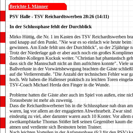
Berichte I. Männer
PSV Halle - TSV Reichardtswerben 28:26 (14:11)
In der Schlussphase fehlt der Durchblick
Mirko Hüttig, die Nr. 1 im Kasten des TSV Reichardtswerben bra
und knapp auf den Punkt. "Nie war es so einfach wie heute beim
gewinnen. Am Ende fehlt uns der Durchblick", so der 25jährige n
Trotz der Niederlage gab er aber auch noch ein großes Komplimen
Torhüter-Kollegen Kuckuk weiter. "Christian hat phantastisch geh
dass sich die Mannschaft nicht an ihm aufrichten konnte". Viele u
Ballverluste in der Vorwärtsbewegung brachten die Gäste schließl
auf die Verliererstraße. "Die Anzahl der technischen Fehler war g
hoch. Wir haben die Hallenser praktisch zu leichten Toren eingela
TSV-Coach Michael Herda den Finger in die Wunde.
Probleme hatten die Gäste aber auch im Spiel von außen, eine ni
Torausbeute ist mehr als zuwenig.
Dass die Reichardtswerbener bis in die Schlussphase nah dran a
waren, lag vor allem an der engagierten Abwehrarbeit. Zwar sind
eindeutig zu viel, aber darunter waren auch 10 Konter. Vor allem 
zweikampfstarke Thomas Stößer ließ seinen Gegenüber kaum die
atmen und verdiente sich Bestnoten beim Trainer.
Nach leichten Vorteilen in der Anfangsphase (6:3 für den PSV) k