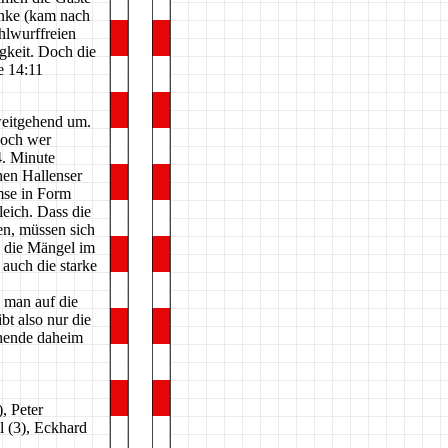
Enke (kam nach
hlwurffreien
gkeit. Doch die
e 14:11
weitgehend um.
Doch wer
4. Minute
enen Hallenser
mse in Form
leich. Dass die
en, müssen sich
e die Mängel im
auch die starke
 man auf die
bt also nur die
nende daheim
, Peter
l (3), Eckhard