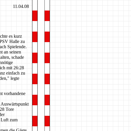
11.04.08
chte es kurz
 PSV Halle zu
ach Spielende.
t an seinen
alten, schade
nnötige
ich mit 26:28
anz einfach zu
den," legte
cht vorhandene
m Auswärtspunkt
 28 Tore
der
 Luft zum
amen die Gäste