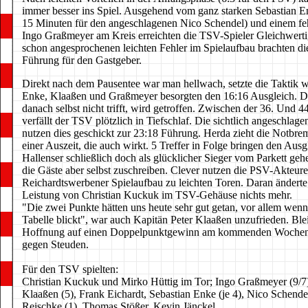
immer besser ins Spiel. Ausgehend vom ganz starken Sebastian 
15 Minuten für den angeschlagenen Nico Schendel) und einem fe
Ingo Graßmeyer am Kreis erreichten die TSV-Spieler Gleichwerti
schon angesprochenen leichten Fehler im Spielaufbau brachten di
Führung für den Gastgeber.
Direkt nach dem Pausentee war man hellwach, setzte die Taktik 
Enke, Klaaßen und Graßmeyer besorgten den 16:16 Ausgleich. 
danach selbst nicht trifft, wird getroffen. Zwischen der 36. Und 4
verfällt der TSV plötzlich in Tiefschlaf. Die sichtlich angeschlag
nutzen dies geschickt zur 23:18 Führung. Herda zieht die Notbre
einer Auszeit, die auch wirkt. 5 Treffer in Folge bringen den Ausg
Hallenser schließlich doch als glücklicher Sieger vom Parkett geh
die Gäste aber selbst zuschreiben. Clever nutzen die PSV-Akteur
Reichardtswerbener Spielaufbau zu leichten Toren. Daran änderte 
Leistung von Christian Kuckuk im TSV-Gehäuse nichts mehr.
"Die zwei Punkte hätten uns heute sehr gut getan, vor allem wenn
Tabelle blickt", war auch Kapitän Peter Klaaßen unzufrieden. Blei
Hoffnung auf einen Doppelpunktgewinn am kommenden Woche
gegen Steuden.
Für den TSV spielten:
Christian Kuckuk und Mirko Hüttig im Tor; Ingo Graßmeyer (9/7)
Klaaßen (5), Frank Eichardt, Sebastian Enke (je 4), Nico Schende
Reischke (1), Thomas Stößer, Kevin Jänckel