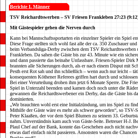
Berichte I. Männer
TSV Reichardtswerben – SV Friesen Frankleben 27:23 (9:12
Mit Gästespieler gehen die Nerven durch
Kann bei Mannschaftssportarten ein einzelner Spieler ein Spiel en
Diese Frage stellten sich wohl fast alle der ca. 350 Zuschauer und
beim Verbandsliga-Derby zwischen dem TSV Reichardtswerben 
Frankleben. Da sahen die Gäste bis zur 43. Minute wie ein sichere
und dann passierte das beinahe Unfassbare. Friesen-Spieler Dirk
brannten alle Sicherungen durch, als er nach einem Disput mit Sch
Pesth erst Rot sah und ihn schließlich – wenn auch nur leicht – tät
konsequenten Köthener Referees griffen hart durch und schlosse
Bei einer Verurteilung drohen ihm jetzt 6 Monate Sperre. Die Fri
Spiel in Unterzahl beenden und kamen doch noch unter die Räder
gewannen die Reichardtswerbener ein Derby, das die Gäste bis d
dominierten.
„Wir brauchten wohl erst eine Initialzündung, um ins Spiel zu fi
Mithilfe der Gäste wäre es mehr als schwer geworden“, so TSV-Sp
Peter Klaaßen, der vor dem Spiel Blumen zu seinem 33. Geburts
nahm. Unverständnis kam auch von Gäste-Seite. Betreuer H-J. Be
Plaul Chef auf der Bank, konnte das Geschehen auch nicht nachv
etwas darf einfach nicht passieren. Ansonsten waren die Chancen
Punkte groß“.