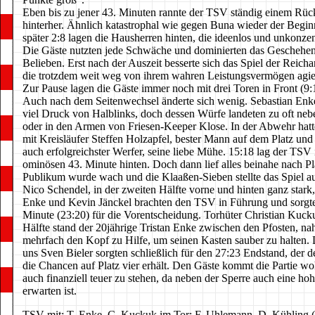
Eben bis zu jener 43. Minuten rannte der TSV ständig einem Rüc
hinterher. Ähnlich katastrophal wie gegen Buna wieder der Begin
später 2:8 lagen die Hausherren hinten, die ideenlos und unkonzent
Die Gäste nutzten jede Schwäche und dominierten das Geschehe
Belieben. Erst nach der Auszeit besserte sich das Spiel der Reich
die trotzdem weit weg von ihrem wahren Leistungsvermögen agie
Zur Pause lagen die Gäste immer noch mit drei Toren in Front (9:
Auch nach dem Seitenwechsel änderte sich wenig. Sebastian Enk
viel Druck von Halblinks, doch dessen Würfe landeten zu oft ne
oder in den Armen von Friesen-Keeper Klose. In der Abwehr hat
mit Kreisläufer Steffen Holzapfel, bester Mann auf dem Platz und
auch erfolgreichster Werfer, seine liebe Mühe. 15:18 lag der TSV 
ominösen 43. Minute hinten. Doch dann lief alles beinahe nach P
Publikum wurde wach und die Klaaßen-Sieben stellte das Spiel a
Nico Schendel, in der zweiten Hälfte vorne und hinten ganz stark,
Enke und Kevin Jänckel brachten den TSV in Führung und sorgte
Minute (23:20) für die Vorentscheidung. Torhüter Christian Kucku
Hälfte stand der 20jährige Tristan Enke zwischen den Pfosten, n
mehrfach den Kopf zu Hilfe, um seinen Kasten sauber zu halten.
uns Sven Bieler sorgten schließlich für den 27:23 Endstand, der
die Chancen auf Platz vier erhält. Den Gäste kommt die Partie wohl
auch finanziell teuer zu stehen, da neben der Sperre auch eine ho
erwarten ist.
TSV mit: T. Enke, C. Kuckuk im Tor; F. Uhlemann, D. Kühling (1