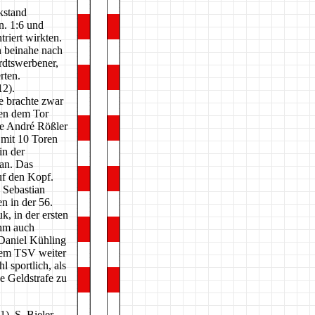
kstand
n. 1:6 und
riert wirkten.
n beinahe nach
ardtswerbener,
rten.
12).
e brachte zwar
ben dem Tor
te André Rößler
 mit 10 Toren
in der
lan. Das
uf den Kopf.
 Sebastian
n in der 56.
k, in der ersten
ahm auch
 Daniel Kühling
 dem TSV weiter
 sportlich, als
he Geldstrafe zu
), S. Bieler