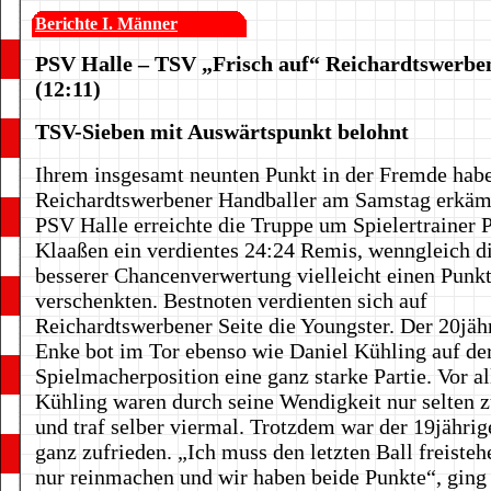
Berichte I. Männer
PSV Halle – TSV „Frisch auf“ Reichardtswerbe
(12:11)
TSV-Sieben mit Auswärtspunkt belohnt
Ihrem insgesamt neunten Punkt in der Fremde habe
Reichardtswerbener Handballer am Samstag erkäm
PSV Halle erreichte die Truppe um Spielertrainer P
Klaaßen ein verdientes 24:24 Remis, wenngleich di
besserer Chancenverwertung vielleicht einen Punk
verschenkten. Bestnoten verdienten sich auf
Reichardtswerbener Seite die Youngster. Der 20jähr
Enke bot im Tor ebenso wie Daniel Kühling auf de
Spielmacherposition eine ganz starke Partie. Vor a
Kühling waren durch seine Wendigkeit nur selten z
und traf selber viermal. Trotzdem war der 19jährig
ganz zufrieden. „Ich muss den letzten Ball freiste
nur reinmachen und wir haben beide Punkte“, ging 