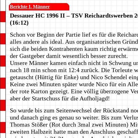
Berichte I. Männer
Dessauer HC 1996 II – TSV Reichardtswerben 2
(16:12)
Schon vor Beginn der Partie lief es für die Reicha
alles andere als ideal. Aus organisatorischen Grün
sich die beiden Kontrahenten kaum richtig erwär
der Gastgeber damit wesentlich besser zurecht.
Unsere Männer kamen einfach nicht in Schwung u
nach 18 min schon mit 12:4 zurück. Die Torleute 
getauscht (Hüttig für Enke) und Nico Schendel ein
Keine zwei Minuten später wurde Nico für ein Alle
der rote Karton gezeigt. Eine völlig überzogene Ve
aber der Startschuss für die Aufholjagd!
So wurde bis zum Seitenwechsel der Rückstand noc
und danach ging es genau so weiter. Bis zum Verlu
Thomas Stößer (Rot durch 3mal zwei Minuten) Mit
zweiten Halbzeit hatte man den Anschluss geschaff