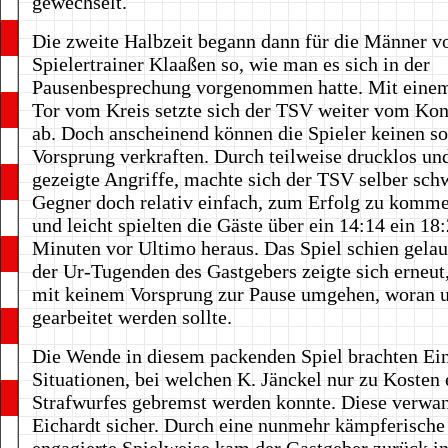
gewechselt.
Die zweite Halbzeit begann dann für die Männer v
Spielertrainer Klaaßen so, wie man es sich in der
Pausenbesprechung vorgenommen hatte. Mit einem
Tor vom Kreis setzte sich der TSV weiter vom Kon
ab. Doch anscheinend können die Spieler keinen s
Vorsprung verkraften. Durch teilweise drucklos und
gezeigte Angriffe, machte sich der TSV selber sc
Gegner doch relativ einfach, zum Erfolg zu komm
und leicht spielten die Gäste über ein 14:14 ein 18
Minuten vor Ultimo heraus. Das Spiel schien gelau
der Ur-Tugenden des Gastgebers zeigte sich erneu
mit keinem Vorsprung zur Pause umgehen, woran 
gearbeitet werden sollte.
Die Wende in diesem packenden Spiel brachten Ei
Situationen, bei welchen K. Jänckel nur zu Kosten 
Strafwurfes gebremst werden konnte. Diese verwan
Eichardt sicher. Durch eine nunmehr kämpferische