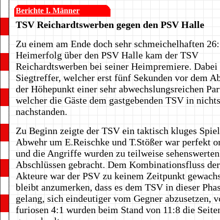
Berichte I. Männer
TSV Reichardtswerben gegen den PSV Halle
Zu einem am Ende doch sehr schmeichelhaften 26
Heimerfolg über den PSV Halle kam der TSV
Reichardtswerben bei seiner Heimpremiere. Dabei
Siegtreffer, welcher erst fünf Sekunden vor dem Abp
der Höhepunkt einer sehr abwechslungsreichen Part
welcher die Gäste dem gastgebenden TSV in nicht
nachstanden.
Zu Beginn zeigte der TSV ein taktisch kluges Spiel
Abwehr um E.Reischke und T.Stößer war perfekt or
und die Angriffe wurden zu teilweise sehenswerten
Abschlüssen gebracht. Dem Kombinationsfluss de
Akteure war der PSV zu keinem Zeitpunkt gewach
bleibt anzumerken, dass es dem TSV in dieser Phas
gelang, sich eindeutiger vom Gegner abzusetzen, 
furiosen 4:1 wurden beim Stand von 11:8 die Seite