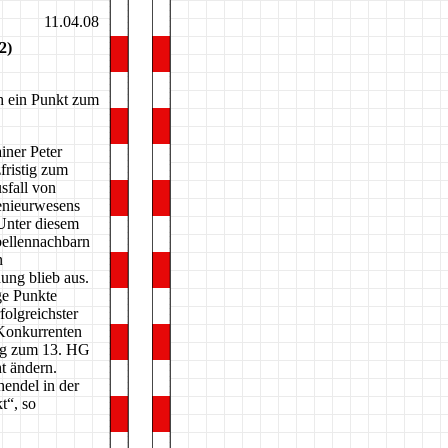
11.04.08
2)
h ein Punkt zum
iner Peter
fristig zum
sfall von
enieurwesens
 Unter diesem
ellennachbarn
n
ung blieb aus.
ge Punkte
olgreichster
 Konkurrenten
ng zum 13. HG
ht ändern.
hendel in der
t“, so