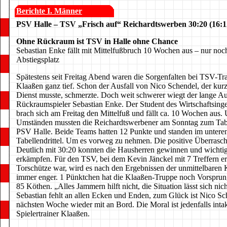
Berichte I. Männer
PSV Halle – TSV „Frisch auf“ Reichardtswerben 30:20 (16:1
Ohne Rückraum ist TSV in Halle ohne Chance
Sebastian Enke fällt mit Mittelfußbruch 10 Wochen aus – nur noc
Abstiegsplatz
Spätestens seit Freitag Abend waren die Sorgenfalten bei TSV-Tra
Klaaßen ganz tief. Schon der Ausfall von Nico Schendel, der kurz
Dienst musste, schmerzte. Doch weit schwerer wiegt der lange Au
Rückraumspieler Sebastian Enke. Der Student des Wirtschaftsing
brach sich am Freitag den Mittelfuß und fällt ca. 10 Wochen aus.
Umständen mussten die Reichardtswerbener am Sonntag zum Tab
PSV Halle. Beide Teams hatten 12 Punkte und standen im untere
Tabellendrittel. Um es vorweg zu nehmen. Die positive Überrasch
Deutlich mit 30:20 konnten die Hausherren gewinnen und wichti
erkämpfen. Für den TSV, bei dem Kevin Jänckel mit 7 Treffern erf
Torschütze war, wird es nach den Ergebnissen der unmittelbaren
immer enger. 1 Pünktchen hat die Klaaßen-Truppe noch Vorspru
85 Köthen. „Alles Jammern hilft nicht, die Situation lässt sich nic
Sebastian fehlt an allen Ecken und Enden, zum Glück ist Nico Sc
nächsten Woche wieder mit an Bord. Die Moral ist jedenfalls intak
Spielertrainer Klaaßen.