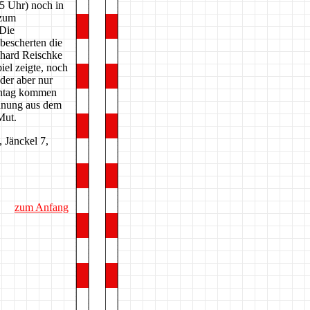
5 Uhr) noch in
 zum
 Die
bescherten die
khard Reischke
iel zeigte, noch
der aber nur
nntag kommen
hnung aus dem
Mut.
 Jänckel 7,
zum Anfang