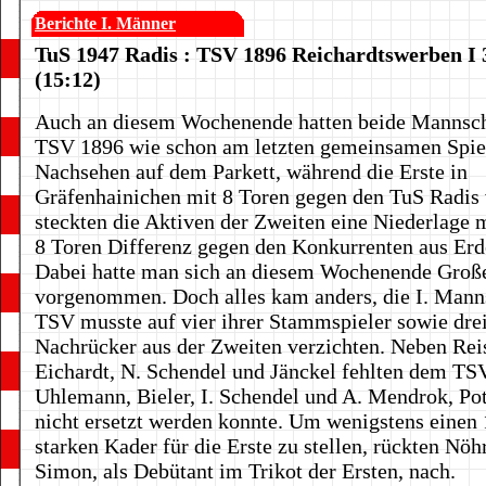
Berichte I. Männer
TuS 1947 Radis : TSV 1896 Reichardtswerben I 
(15:12)
Auch an diesem Wochenende hatten beide Mannsch
TSV 1896 wie schon am letzten gemeinsamen Spie
Nachsehen auf dem Parkett, während die Erste in
Gräfenhainichen mit 8 Toren gegen den TuS Radis 
steckten die Aktiven der Zweiten eine Niederlage m
8 Toren Differenz gegen den Konkurrenten aus Erd
Dabei hatte man sich an diesem Wochenende Groß
vorgenommen. Doch alles kam anders, die I. Mann
TSV musste auf vier ihrer Stammspieler sowie dre
Nachrücker aus der Zweiten verzichten. Neben Rei
Eichardt, N. Schendel und Jänckel fehlten dem TS
Uhlemann, Bieler, I. Schendel und A. Mendrok, Pot
nicht ersetzt werden konnte. Um wenigstens einen
starken Kader für die Erste zu stellen, rückten Nöh
Simon, als Debütant im Trikot der Ersten, nach.