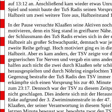
auf 13:12 an. Anschließend kam wieder etwas Unr
Spiel und somit baute der TuS Radis seinen Vorspr
Halbzeit um zwei weitere Tore aus, Halbzeitstand 
In der Pause versuchte Klaaßen seine Aktiven noc
motivieren, denn ein Sieg stand in greifbarer Nähe
der Schlussmann des TuS Radis erwies sich in der 
Halbzeit als großer Schwachpunkt, demnach war je
zweite Reihe gefragt. Hoch motiviert ging es in di
Halbzeit. Aber es kam anders, der TSV zeigte vor
gegnerischen Tor Nerven und vergab ein ums ande
halfen auch nicht die zwei durch Klaaßen sehr sch
herausgespielten und durch Nöhring eingelochten 
Gegenzug bestrafte der TuS Radis den TSV immer
erkämpfte sich einen Vorsprung bis zur 40. Minute
zum 23:17. Dennoch war der TSV zu diesem Zeitp
nicht geschlagen. Dies änderte sich mit der Heraus
Enke aufgrund der 3. Zweiminutenstrafe in der 47.
Klaaßen, der seiner Verantwortung in diesem Spiel 
letzten Minute bewusst war, bewahrte zwar den T