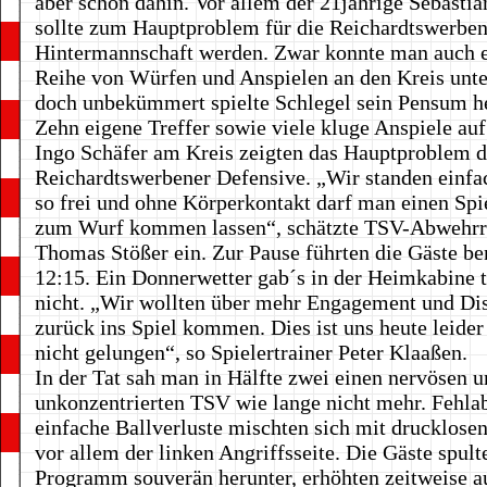
aber schon dahin. Vor allem der 21jährige Sebastia
sollte zum Hauptproblem für die Reichardtswerben
Hintermannschaft werden. Zwar konnte man auch 
Reihe von Würfen und Anspielen an den Kreis unte
doch unbekümmert spielte Schlegel sein Pensum he
Zehn eigene Treffer sowie viele kluge Anspiele auf
Ingo Schäfer am Kreis zeigten das Hauptproblem 
Reichardtswerbener Defensive. „Wir standen einfac
so frei und ohne Körperkontakt darf man einen Spie
zum Wurf kommen lassen“, schätzte TSV-Abwehr
Thomas Stößer ein. Zur Pause führten die Gäste ber
12:15. Ein Donnerwetter gab´s in der Heimkabine 
nicht. „Wir wollten über mehr Engagement und Dis
zurück ins Spiel kommen. Dies ist uns heute leider
nicht gelungen“, so Spielertrainer Peter Klaaßen.
In der Tat sah man in Hälfte zwei einen nervösen 
unkonzentrierten TSV wie lange nicht mehr. Fehla
einfache Ballverluste mischten sich mit drucklos
vor allem der linken Angriffsseite. Die Gäste spult
Programm souverän herunter, erhöhten zeitweise au