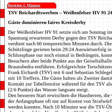
Berichte I. Männer
TSV Reichardtswerben – Weißenfelser HV 91 24
Gäste dominieren faires Kreisderby
Der Weißenfelser HV 91 setzte sich am Sonntag i
Spannung erwarteten Derby gegen den TSV Reicha
verdient nach 60 temporeichen Minuten durch. Die
Schützlinge gerieten beim 29:24 Auswärtserfolg in
Schlussphase nur noch einmal in Bedrängnis, konn
Besuchern aber beide Punkte aus der Geiseltalhalle
Braunsbedra entführen. Erfolgreichste Torschütze
Frank Eichardt (TSV) mit 6 und Sebastian Schleg
mit 10 Treffern. Die Gäste halten als Zweiter dami
Kontakt zur Tabellensitze während für den TSV als
(2:6 Punkte) das Wasser langsam steigt.
Den besseren Start erwischten die Hausherren, die 
der Anfangsphase oft nur auf Kosten von Strafwürf
werden konnten. Nach 10 Minuten war die TSV-Üb