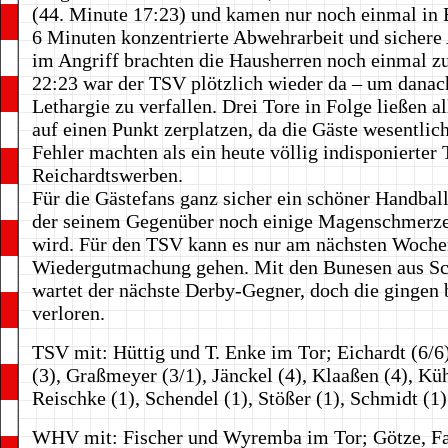
(44. Minute 17:23) und kamen nur noch einmal in 
6 Minuten konzentrierte Abwehrarbeit und sichere
im Angriff brachten die Hausherren noch einmal z
22:23 war der TSV plötzlich wieder da – um danach
Lethargie zu verfallen. Drei Tore in Folge ließen a
auf einen Punkt zerplatzen, da die Gäste wesentlic
Fehler machten als ein heute völlig indisponierter
Reichardtswerben.
Für die Gästefans ganz sicher ein schöner Handbal
der seinem Gegenüber noch einige Magenschmerze
wird. Für den TSV kann es nur am nächsten Woch
Wiedergutmachung gehen. Mit den Bunesen aus S
wartet der nächste Derby-Gegner, doch die gingen b
verloren.
TSV mit: Hüttig und T. Enke im Tor; Eichardt (6/6
(3), Graßmeyer (3/1), Jänckel (4), Klaaßen (4), Kü
Reischke (1), Schendel (1), Stößer (1), Schmidt (1)
WHV mit: Fischer und Wyremba im Tor; Götze, Fau