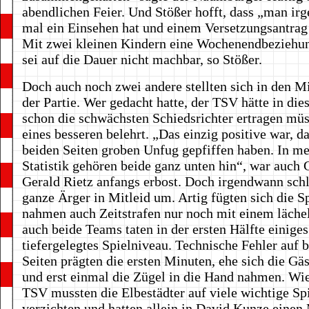
abendlichen Feier. Und Stößer hofft, dass „man i
mal ein Einsehen hat und einem Versetzungsantrag
Mit zwei kleinen Kindern eine Wochenendbeziehun
sei auf die Dauer nicht machbar, so Stößer.
Doch auch noch zwei andere stellten sich in den M
der Partie. Wer gedacht hatte, der TSV hätte in die
schon die schwächsten Schiedsrichter ertragen mü
eines besseren belehrt. „Das einzig positive war, da
beiden Seiten groben Unfug gepfiffen haben. In me
Statistik gehören beide ganz unten hin“, war auch 
Gerald Rietz anfangs erbost. Doch irgendwann sch
ganze Ärger in Mitleid um. Artig fügten sich die S
nahmen auch Zeitstrafen nur noch mit einem läche
auch beide Teams taten in der ersten Hälfte einiges
tiefergelegtes Spielniveau. Technische Fehler auf 
Seiten prägten die ersten Minuten, ehe sich die Gäs
und erst einmal die Zügel in die Hand nahmen. Wi
TSV mussten die Elbestädter auf viele wichtige Sp
verzichten und hatten allein in David Kunze einen