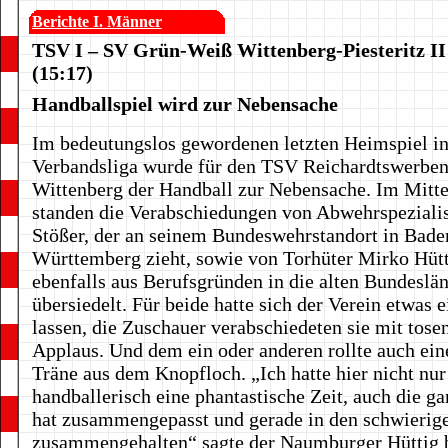
Berichte I. Männer
TSV I – SV Grün-Weiß Wittenberg-Piesteritz II
(15:17)
Handballspiel wird zur Nebensache
Im bedeutungslos gewordenen letzten Heimspiel in
Verbandsliga wurde für den TSV Reichardtswerbe
Wittenberg der Handball zur Nebensache. Im Mitt
standen die Verabschiedungen von Abwehrspeziali
Stößer, der an seinem Bundeswehrstandort in Bade
Württemberg zieht, sowie von Torhüter Mirko Hütt
ebenfalls aus Berufsgründen in die alten Bundeslä
übersiedelt. Für beide hatte sich der Verein etwas e
lassen, die Zuschauer verabschiedeten sie mit tos
Applaus. Und dem ein oder anderen rollte auch ein
Träne aus dem Knopfloch. „Ich hatte hier nicht nur
handballerisch eine phantastische Zeit, auch die g
hat zusammengepasst und gerade in den schwierig
zusammengehalten“ sagte der Naumburger Hüttig b