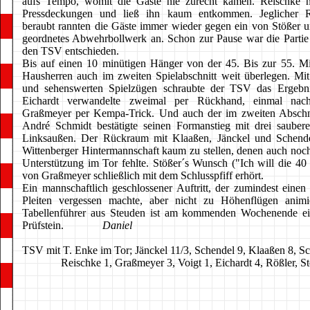
aufs Tempo, womit die Gäste nie zurecht kamen. Reischke
Pressdeckungen und ließ ihn kaum entkommen. Jeglicher 
beraubt rannten die Gäste immer wieder gegen ein von Stößer u
geordnetes Abwehrbollwerk an. Schon zur Pause war die Partie
den TSV entschieden.
Bis auf einen 10 minütigen Hänger von der 45. Bis zur 55. M
Hausherren auch im zweiten Spielabschnitt weit überlegen. 
und sehenswerten Spielzügen schraubte der TSV das Ergebni
Eichardt verwandelte zweimal per Rückhand, einmal nac
Graßmeyer per Kempa-Trick. Und auch der im zweiten Absch
André Schmidt bestätigte seinen Formanstieg mit drei sauber
Linksaußen. Der Rückraum mit Klaaßen, Jänckel und Schend
Wittenberger Hintermannschaft kaum zu stellen, denen auch noc
Unterstützung im Tor fehlte. Stößer´s Wunsch ("Ich will die 40
von Graßmeyer schließlich mit dem Schlusspfiff erhört.
Ein mannschaftlich geschlossener Auftritt, der zumindest einen 
Pleiten vergessen machte, aber nicht zu Höhenflügen animi
Tabellenführer aus Steuden ist am kommenden Wochenende ei
Prüfstein.
Daniel
TSV mit T. Enke im Tor; Jänckel 11/3, Schendel 9, Klaaßen 8, Sc
Reischke 1, Graßmeyer 3, Voigt 1, Eichardt 4, Rößler, St