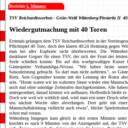
Berichte
I. Männer
TSV Reichardtswerben - Grün-Weiß Wittenberg/Piesteritz II 40
Wiedergutmachung mit 40 Toren
Erstmals gelangen dem TSV Reichardtswerben in der Vereinsgesc
Pflichtspiel 40 Tore, doch den klaren 40:24 Heimsieg gegen Witt
man bei aller Euphorie nicht überbewerten. Die Wittenbe
dankbarer Gegner für einen TSV, der sich der Frust der letzten
Seele schießen konnte. Bis auf den wurfgewaltigen Kunze h
Gästespieler Verbandsliga-Niveau. "Wir haben heute unsere
Saisonleistung gebracht. So darf man nicht auftreten.", so Gäst
Rietz. Sein Gegenüber konnte mit der Leistung der Roten aber
sein. "Heute waren wir im wahrsten Sinne wieder eine Mannschaf
auch mal ohne unnötige Zeitstrafen durchgekommen. Alle haben 
untergeordnet, darauf können wir aufbauen. Hoffentlich bleibt es 
Doch wie weit wir wirklich sind, wird man erst unter Druck sehe
uns nächste Woche alles abverlangen. Dort geht mit einer
Mannschaftsleistung vielleicht auch etwas", blickte Spielertrain
schon mal voraus.
Wittenberg hingegen kam gleich in den ersten Minuten unter
leuchtet es nach 9 Minuten von der Anzeigetafel auf, der TSV 