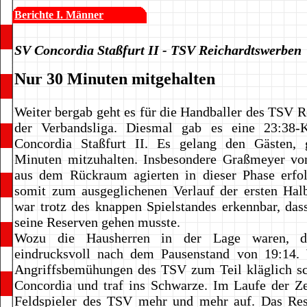
Berichte I. Männer
SV Concordia Staßfurt II - TSV Reichardtswerben
Nur 30 Minuten mitgehalten
Weiter bergab geht es für die Handballer des TSV R
der Verbandsliga. Diesmal gab es eine 23:38-
Concordia Staßfurt II. Es gelang den Gästen,
Minuten mitzuhalten. Insbesondere Graßmeyer v
aus dem Rückraum agierten in dieser Phase erfol
somit zum ausgeglichenen Verlauf der ersten Hal
war trotz des knappen Spielstandes erkennbar, das
seine Reserven gehen musste.
Wozu die Hausherren in der Lage waren, de
eindrucksvoll nach dem Pausenstand von 19:14. 
Angriffsbemühungen des TSV zum Teil kläglich sch
Concordia und traf ins Schwarze. Im Laufe der Zei
Feldspieler des TSV mehr und mehr auf. Das Resu