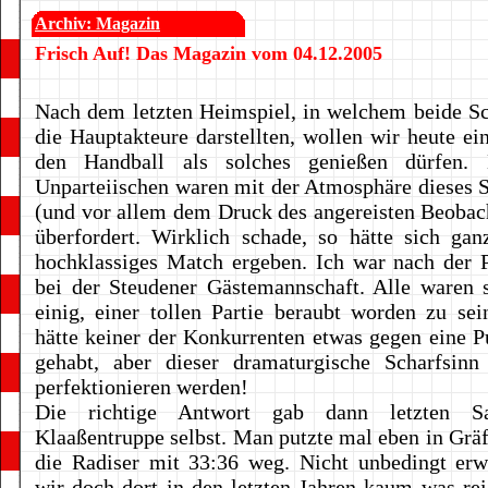
Archiv: Magazin
Frisch Auf! Das Magazin vom 04.12.2005
Nach dem letzten Heimspiel, in welchem beide Sc
die Hauptakteure darstellten, wollen wir heute ei
den Handball als solches genießen dürfen. 
Unparteiischen waren mit der Atmosphäre dieses S
(und vor allem dem Druck des angereisten Beobach
überfordert. Wirklich schade, so hätte sich gan
hochklassiges Match ergeben. Ich war nach der P
bei der Steudener Gästemannschaft. Alle waren 
einig, einer tollen Partie beraubt worden zu sei
hätte keiner der Konkurrenten etwas gegen eine P
gehabt, aber dieser dramaturgische Scharfsin
perfektionieren werden!
Die richtige Antwort gab dann letzten S
Klaaßentruppe selbst. Man putzte mal eben in Grä
die Radiser mit 33:36 weg. Nicht unbedingt erw
wir doch dort in den letzten Jahren kaum was re