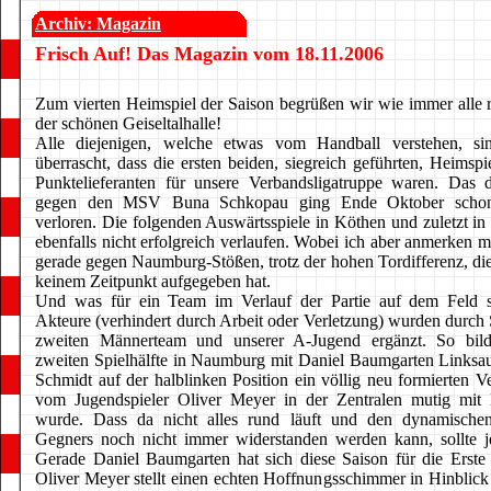
Archiv: Magazin
Frisch Auf! Das Magazin vom 18.11.2006
Zum vierten Heimspiel der Saison begrüßen wir wie immer alle re
der schönen Geiseltalhalle!
Alle diejenigen, welche etwas vom Handball verstehen, sin
überrascht, dass die ersten beiden, siegreich geführten, Heimspi
Punktelieferanten für unsere Verbandsligatruppe waren. Das d
gegen den MSV Buna Schkopau ging Ende Oktober schon 
verloren. Die folgenden Auswärtsspiele in Köthen und zuletzt i
ebenfalls nicht erfolgreich verlaufen. Wobei ich aber anmerken m
gerade gegen Naumburg-Stößen, trotz der hohen Tordifferenz, di
keinem Zeitpunkt aufgegeben hat.
Und was für ein Team im Verlauf der Partie auf dem Feld s
Akteure (verhindert durch Arbeit oder Verletzung) wurden durch 
zweiten Männerteam und unserer A-Jugend ergänzt. So bild
zweiten Spielhälfte in Naumburg mit Daniel Baumgarten Links
Schmidt auf der halblinken Position ein völlig neu formierten V
vom Jugendspieler Oliver Meyer in der Zentralen mutig mit 
wurde. Dass da nicht alles rund läuft und den dynamische
Gegners noch nicht immer widerstanden werden kann, sollte j
Gerade Daniel Baumgarten hat sich diese Saison für die Erst
Oliver Meyer stellt einen echten Hoffnungsschimmer in Hinblick 