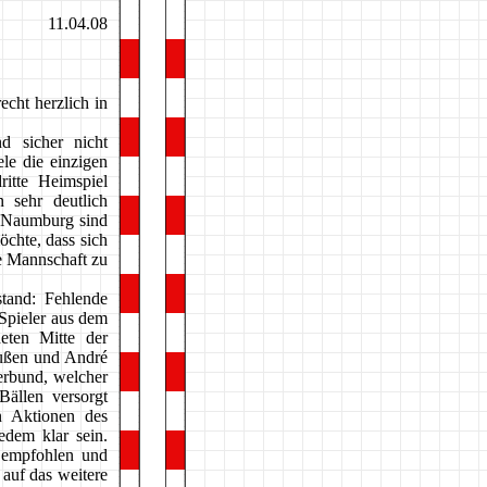
11.04.08
cht herzlich in
d sicher nicht
ele die einzigen
ritte Heimspiel
sehr deutlich
n Naumburg sind
öchte, dass sich
e Mannschaft zu
tand: Fehlende
Spieler aus dem
eten Mitte der
außen und André
erbund, welcher
Bällen versorgt
n Aktionen des
edem klar sein.
e empfohlen und
auf das weitere