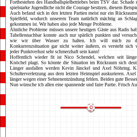
Fortbestehen des Handballspielbetriebes beim TSV dar. Schade n
spielstarke Jugendliche nicht die Courage besitzen, diesem Beispie
Auch befand sich in den letzten Partien meist nur ein Rückraum
Spielfeld, wodurch unserem Team natürlich mächtig an Schla
gekommen ist. Wir haben also jede Menge Probleme.
Ähnliche Probleme müssen unsere heutigen Gäste aus Radis hab
Tabellennachbar konnte auch nur spärlich punkten und versuch
wie wir über Wasser zu halten. Ich will mich zu di
Konkurrenzsituation gar nicht weiter äußern, es versteht sich v
jeder Punktverlust sehr schmerzhaft sein kann!
Hoffentlich wieder fit ist Nico Schendel, welchen seit läng
Knöchel plagt. So könnte die Situation im Rückraum sich deutl
Länger ausfallen werden Kevin Jänckel und Axel Nöhring. K
Schulterverletzung aus dem letzten Heimspiel auskurieren. Axel 
länger wegen einer Sehnenentzündung fehlen. Beiden gute Besse
Nun wünsche ich allen eine spannende und faire Partie. Frisch Au