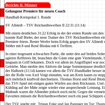
Berichte II. Männer
Gelungene Premiere für neuen Coach
Handball-Kreispokal 1. Runde
SV Allstedt – TSV Reichardtswerben II 22:31 (11:14)
Mit einem deutlichen 31:22 Erfolg in der der ersten Runde um den
konnte Ralf Bieler, der neue Trainer des TSV Reichardtswerben ei
Premiere feiern. Bester Werfer beim Erfolg gegen den SV Allsted
Stößer mit 8 und René Blodau mit 6 Treffern.
In einer insgesamt schwachen Partie, die unter den auf beiden Seite
agieren Refferees litt, brauchten die Gäste eine gute Viertelstunde, b
langsam in Griff bekamen. Doch vor allem im Angriffspiel war noc
Getriebe. Man merkte den Aktiven die lange Sommerpause deutlich
der Halbzeit (11:14) kamen vor allem die TSV-Handballer besser ins
der die Rolle von Axel Voigt einnahm, war am Kreis kaum zu stop
sich mehrfach kraftvoll durchsetzen. Thomas Horst und René Blod
das TSV-Spiel mit einigen guten Würfen aus dem Rückraum. Und 
Kühling auf der Mitte zeigte wieder eine ansprechende Leistung. Ei
Maßstab waren die Allstedter jedoch noch nicht. Gegen die vermein
Favoriten müssen die Reichardtswerbener noch ein paar Schippen a
Der TSV spielte mit:
Tristan Enke und Jan Panniger im Tor; Thoma