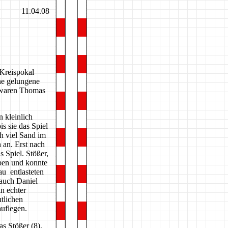
11.04.08
 Kreispokal
ne gelungene
t waren Thomas
n kleinlich
is sie das Spiel
h viel Sand im
 an. Erst nach
 Spiel. Stößer,
pen und konnte
au
entlasteten
auch Daniel
n echter
tlichen
uflegen.
s Stößer (8),