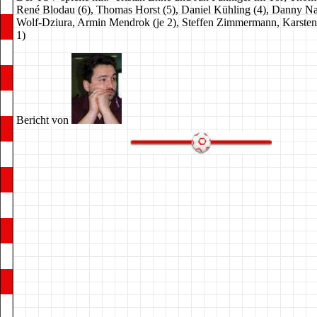
René Blodau (6), Thomas Horst (5), Daniel Kühling (4), Danny Na
Wolf-Dziura, Armin Mendrok (je 2), Steffen Zimmermann, Karsten
1)
Bericht von