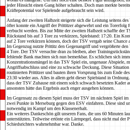
jeder Hinsicht einen Gang höher schalten. Doch man merkte bereits
Kräftepotential vor Spielende aufgebraucht sein wird.
Anfang der zweiten Halbzeit steigerte sich die Leistung seitens de
öfter konnte ein Angriff der Prittitzer abgewehrt und ein Torerfolg
verbucht werden. Bis zur Mitte der zweiten Halbzeit schaffte der 
Rückstand bis auf 3 Tore zu verkürzen, Spielstand: 17:20. Ein Kont
auf 2 Tore verkürzen können, doch der TSV vergab seine Chance a
Im Gegenzug nutzte Prittitz den Gegenangriff und vergrößerte den
4 Tore. Der TSV versuchte dran zu bleiben, aber Trainingsrückstä
fehlende Bank machten sich nun bemerkbar. Es schlichen sich imm
Konzentrationsmängel in das TSV Spiel ein, ungenaue Abspiele, m
Angriffsabschluss und eine zu schwache Deckung. Diese Situation 
routinierten Prittitzer und bauten ihren Vorsprung bis zum Ende des
23:30 wieder aus. Alles in allem geht dieser Spielstand in Ordnung.
dass der TSV Zuhause mit einem solch schwach besetzten Kader a
ansonsten hätte das Ergebnis auch enger ausgehen können.
Im Gegensatz zu diesem Spiel muss der TSV im nächsten Spiel im 
zwei Punkte in Merseburg gegen den ESV einfahren. Diese sind u
notwendig im Kampf um den Klassenerhalt.
Ein weiteres Dankeschön gilt unseren Fans, die uns 60 Minuten lau
unterstützten. Teilweise ertönte ein Lärmpegel, dass nicht mal der Pf
Schiedsrichters wahrnehmbar war. Danke.