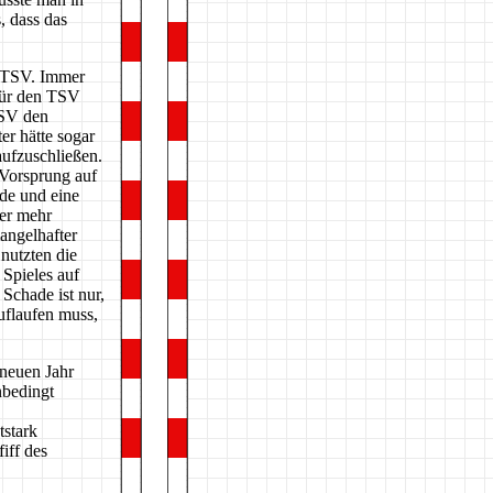
, dass das
s TSV. Immer
 für den TSV
TSV den
er hätte sogar
ufzuschließen.
 Vorsprung auf
nde und eine
er mehr
angelhafter
nutzten die
 Spieles auf
 Schade ist nur,
uflaufen muss,
neuen Jahr
nbedingt
tstark
iff des