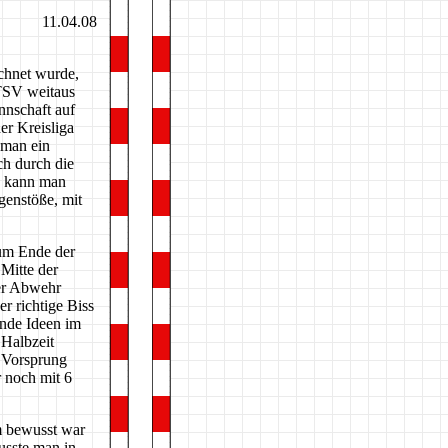
11.04.08
ichnet wurde,
 TSV weitaus
nnschaft auf
der Kreisliga
 man ein
ch durch die
n kann man
genstöße, mit
zum Ende der
 Mitte der
der Abwehr
r richtige Biss
rnde Ideen im
 Halbzeit
n Vorsprung
r noch mit 6
em bewusst war
usste man in