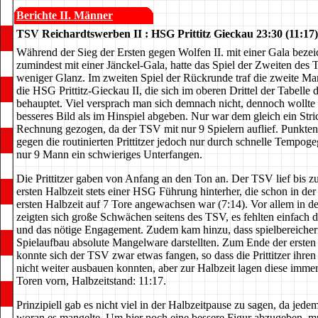
Berichte II. Männer
TSV Reichardtswerben II : HSG Prittitz Gieckau 23:30 (11:17)
Während der Sieg der Ersten gegen Wolfen II. mit einer Gala beze
zumindest mit einer Jänckel-Gala, hatte das Spiel der Zweiten des
weniger Glanz. Im zweiten Spiel der Rückrunde traf die zweite Ma
die HSG Prittitz-Gieckau II, die sich im oberen Drittel der Tabelle 
behauptet. Viel versprach man sich demnach nicht, dennoch wollte
besseres Bild als im Hinspiel abgeben. Nur war dem gleich ein Stri
Rechnung gezogen, da der TSV mit nur 9 Spielern auflief. Punkte
gegen die routinierten Prittitzer jedoch nur durch schnelle Tempoge
nur 9 Mann ein schwieriges Unterfangen.
Die Prittitzer gaben von Anfang an den Ton an. Der TSV lief bis 
ersten Halbzeit stets einer HSG Führung hinterher, die schon in der
ersten Halbzeit auf 7 Tore angewachsen war (7:14). Vor allem in 
zeigten sich große Schwächen seitens des TSV, es fehlten einfach de
und das nötige Engagement. Zudem kam hinzu, dass spielbereiche
Spielaufbau absolute Mangelware darstellten. Zum Ende der ersten
konnte sich der TSV zwar etwas fangen, so dass die Prittitzer ihre
nicht weiter ausbauen konnten, aber zur Halbzeit lagen diese imme
Toren vorn, Halbzeitstand: 11:17.
Prinzipiell gab es nicht viel in der Halbzeitpause zu sagen, da jed
woran es mangelte. Um hier noch eine bessere Figur abzugeben, m