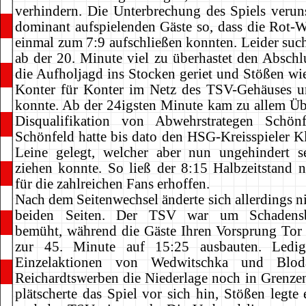
verhindern. Die Unterbrechung des Spiels veruns
dominant aufspielenden Gäste so, dass die Rot-
einmal zum 7:9 aufschließen konnten. Leider suc
ab der 20. Minute viel zu überhastet den Abschlu
die Aufholjagd ins Stocken geriet und Stößen wi
Konter für Konter im Netz des TSV-Gehäuses u
konnte. Ab der 24igsten Minute kam zu allem Üb
Disqualifikation von Abwehrstrategen Schönf
Schönfeld hatte bis dato den HSG-Kreisspieler Kl
Leine gelegt, welcher aber nun ungehindert s
ziehen konnte. So ließ der 8:15 Halbzeitstand n
für die zahlreichen Fans erhoffen.
Nach dem Seitenwechsel änderte sich allerdings ni
beiden Seiten. Der TSV war um Schadensb
bemüht, während die Gäste Ihren Vorsprung Tor
zur 45. Minute auf 15:25 ausbauten. Ledig
Einzelaktionen von Wedwitschka und Blod
Reichardtswerben die Niederlage noch in Grenzen
plätscherte das Spiel vor sich hin, Stößen legte