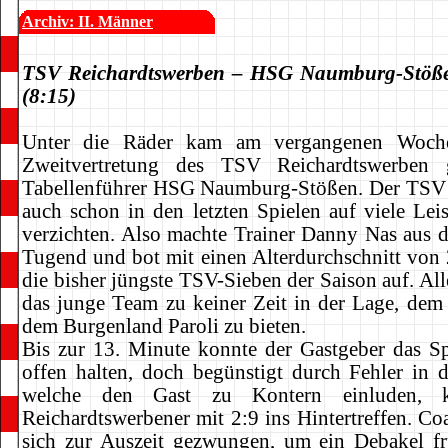
Archiv: II. Männer
TSV Reichardtswerben – HSG Naumburg-Stöße
(8:15)
Unter die Räder kam am vergangenen Woch
Zweitvertretung des TSV Reichardtswerben
Tabellenführer HSG Naumburg-Stößen. Der TSV
auch schon in den letzten Spielen auf viele Leis
verzichten. Also machte Trainer Danny Nas aus d
Tugend und bot mit einen Alterdurchschnitt von 
die bisher jüngste TSV-Sieben der Saison auf. Al
das junge Team zu keiner Zeit in der Lage, dem
dem Burgenland Paroli zu bieten.
Bis zur 13. Minute konnte der Gastgeber das Spi
offen halten, doch begünstigt durch Fehler in 
welche den Gast zu Kontern einluden, 
Reichardtswerbener mit 2:9 ins Hintertreffen. Co
sich zur Auszeit gezwungen, um ein Debakel fr