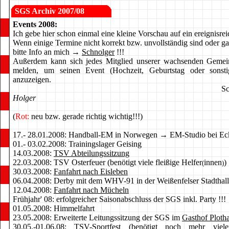
SGS
Archiv 2007/08
Events 2008:
Ich gebe hier schon einmal eine kleine Vorschau auf ein ereignisre
Wenn einige Termine nicht korrekt bzw. unvollständig sind oder gar
bitte Info an mich →
Schnolger
!!!
Außerdem kann sich jedes Mitglied unserer wachsenden Gemein
melden, um seinen Event (Hochzeit, Geburtstag oder sonsti
anzuzeigen.
Schau`n mer m
Holger
(
Rot:
neu bzw. gerade richtig wichtig!!!)
17.- 28.01.2008: Handball-EM in Norwegen → EM-Studio bei Ec
01.- 03.02.2008: Trainingslager Geising
14.03.2008:
TSV Abteilungssitzung
22.03.2008: TSV Osterfeuer (benötigt viele fleißige Helfer
innen
)
(
)
30.03.2008:
Fanfahrt nach Eisleben
06.04.2008: Derby mit dem WHV-91 in der Weißenfelser Stadthal
12.04.2008:
Fanfahrt nach Mücheln
Frühjahr' 08: erfolgreicher Saisonabschluss der SGS inkl. Party !!!
01.05.2008: Himmelfahrt
23.05.2008: Erweiterte Leitungssitzung der SGS im
Gasthof Ploth
30.05.-01.06.08:
TSV-Sportfest
(benötigt noch mehr vielere