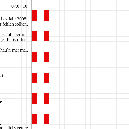
07.04.10
iches Jahr 2008.
 fehlen sollten,
schaft bei mir
ge Party) hier
al,
ki
le
a
 fleißigerere