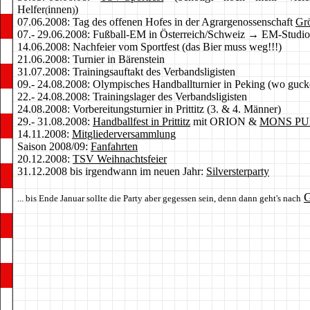
Helfer
innen
)
(
)
07.06.2008: Tag des offenen Hofes in der Agrargenossenschaft
Grö
07.- 29.06.2008: Fußball-EM in Österreich/Schweiz → EM-Studio
14.06.2008: Nachfeier vom Sportfest (das Bier muss weg!!!)
21.06.2008: Turnier in Bärenstein
31.07.2008: Trainingsauftakt des Verbandsligisten
09.- 24.08.2008:
Olympisches Handballturnier
in Peking (wo guck
22.- 24.08.2008: Trainingslager des Verbandsligisten
24.08.2008: Vorbereitungsturnier in Prittitz (3. & 4. Männer)
29.- 31.08.2008:
Handballfest in Prittitz
mit ORION &
MONS PU
14.11.2008:
Mitgliederversammlung
Saison 2008/09:
Fanfahrten
20.12.2008:
TSV Weihnachtsfeier
31.12.2008 bis irgendwann im neuen Jahr:
Silversterparty
G
... bis Ende Januar sollte die Party aber gegessen sein, denn dann geht's nach