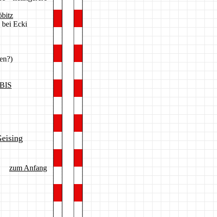
bitz
 bei Ecki
en?)
BIS
eising
zum Anfang