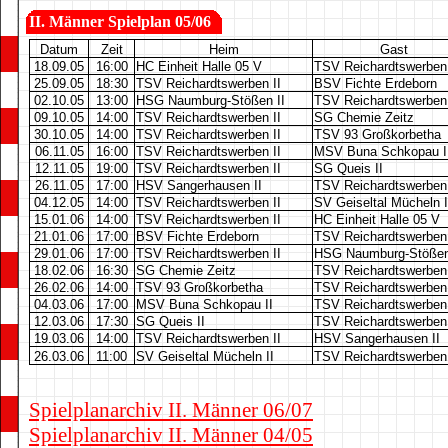
II.
Männer Spielplan 05/06
Datum
Zeit
Heim
Gast
18.09.05
16:00
HC Einheit Halle 05 V
TSV Reichardtswerben 
25.09.05
18:30
TSV Reichardtswerben II
BSV Fichte Erdeborn
02.10.05
13:00
HSG Naumburg-Stößen II
TSV Reichardtswerben 
09.10.05
14:00
TSV Reichardtswerben II
SG Chemie Zeitz
30.10.05
14:00
TSV Reichardtswerben II
TSV 93 Großkorbetha
06.11.05
16:00
TSV Reichardtswerben II
MSV Buna Schkopau I
12.11.05
19:00
TSV Reichardtswerben II
SG Queis II
26.11.05
17:00
HSV Sangerhausen II
TSV Reichardtswerben 
04.12.05
14:00
TSV Reichardtswerben II
SV Geiseltal Mücheln I
15.01.06
14:00
TSV Reichardtswerben II
HC Einheit Halle 05 V
21.01.06
17:00
BSV Fichte Erdeborn
TSV Reichardtswerben 
29.01.06
17:00
TSV Reichardtswerben II
HSG Naumburg-Stößen
18.02.06
16:30
SG Chemie Zeitz
TSV Reichardtswerben 
26.02.06
14:00
TSV 93 Großkorbetha
TSV Reichardtswerben 
04.03.06
17:00
MSV Buna Schkopau II
TSV Reichardtswerben 
12.03.06
17:30
SG Queis II
TSV Reichardtswerben 
19.03.06
14:00
TSV Reichardtswerben II
HSV Sangerhausen II
26.03.06
11:00
SV Geiseltal Mücheln II
TSV Reichardtswerben 
Spielplanarchiv II. Männer 06/07
Spielplanarchiv II. Männer 04/05